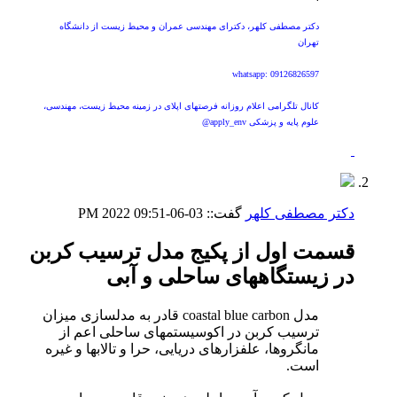
دکتر مصطفی کلهر، دکترای مهندسی عمران و محیط زیست از دانشگاه
تهران
whatsapp: 09126826597
کانال تلگرامی اعلام روزانه فرصتهای اپلای در زمینه محیط زیست، مهندسی،
علوم پایه و پزشکی apply_env@
دکتر مصطفی کلهر
گفت::
03-06-2022
09:51 PM
قسمت اول از پکیج مدل ترسیب کربن
در زیستگاههای ساحلی و آبی
مدل coastal blue carbon قادر به مدلسازی میزان
ترسیب کربن در اکوسیستمهای ساحلی اعم از
مانگروها، علفزارهای دریایی، حرا و تالابها و غیره
است.