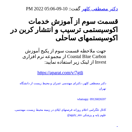
دکتر مصطفی کلهر
گفت::
10-09-2022
05:06 PM
قسمت سوم از آموزش خدمات
اکوسیستمی ترسیب و انتشار کربن در
اکوسیستمهای ساحلی
جهت ملاحظه قسمت سوم از پکیج آموزش
Coastal Blue Carbon از مجموعه نرم افزاری
Invest از لینک زیر استفاده نمایید:
https://aparat.com/v/7gtli
دکتر مصطفی کلهر، دکترای مهندسی عمران و محیط زیست از دانشگاه
تهران
whatsapp: 09126826597
کانال تلگرامی اعلام روزانه فرصتهای اپلای در زمینه محیط زیست، مهندسی،
علوم پایه و پزشکی apply_env@