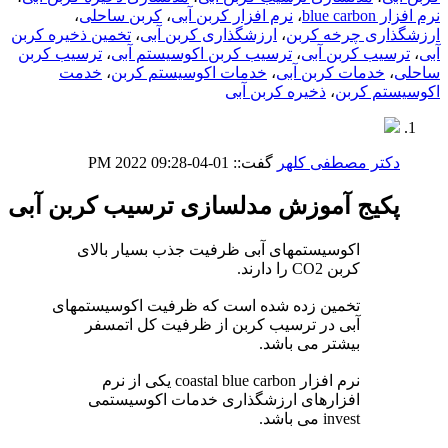
نرم افزار blue carbon
،
نرم افزار کربن آبی
،
کربن ساحلی
،
ارزشگذاری چرخه کربن
،
ارزشگذاری کربن آبی
،
تخمین ذخیره کربن
آبی
،
ترسیب کربن آبی
،
ترسیب کربن اکوسیستم آبی
،
ترسیب کربن
ساحلی
،
خدمات کربن آبی
،
خدمات اکوسیستم کربن
،
خدمت
اکوسیستم کربن
،
ذخیره کربن آبی
دکتر مصطفی کلهر
گفت::
01-04-2022
09:28 PM
پکیج آموزش مدلسازی ترسیب کربن آبی
اکوسیستمهای آبی ظرفیت جذب بسیار بالای
کربن CO2 را دارند.
تخمین زده شده است که ظرفیت اکوسیستمهای
آبی در ترسیب کربن از ظرفیت کل اتمسفر
بیشتر می باشد.
نرم افزار coastal blue carbon یکی از نرم
افزارهای ارزشگذاری خدمات اکوسیستمی
invest می باشد.