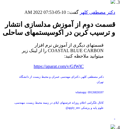
دکتر مصطفی کلهر
گفت::
10-05-2022
07:53 AM
قسمت دوم از آموزش مدلسازی انتشار
و ترسیب کربن در اکوسیستمهای ساحلی
قسمتهای دیگری از آموزش نرم افزار
COASTAL BLUE CARBON را از لینک زیر
میتوانید ملاحظه کنید:
https://aparat.com/v/GfWlC
دکتر مصطفی کلهر، دکترای مهندسی عمران و محیط زیست از دانشگاه
تهران
whatsapp: 09126826597
کانال تلگرامی اعلام روزانه فرصتهای اپلای در زمینه محیط زیست، مهندسی،
علوم پایه و پزشکی apply_env@