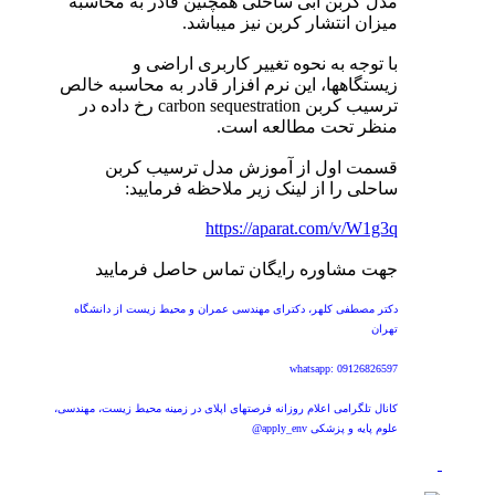
مدل کربن آبی ساحلی همچنین قادر به محاسبه
میزان انتشار کربن نیز میباشد.
با توجه به نحوه تغییر کاربری اراضی و
زیستگاهها، این نرم افزار قادر به محاسبه خالص
ترسیب کربن carbon sequestration رخ داده در
منظر تحت مطالعه است.
قسمت اول از آموزش مدل ترسیب کربن
ساحلی را از لینک زیر ملاحظه فرمایید:
https://aparat.com/v/W1g3q
جهت مشاوره رایگان تماس حاصل فرمایید
دکتر مصطفی کلهر، دکترای مهندسی عمران و محیط زیست از دانشگاه
تهران
whatsapp: 09126826597
کانال تلگرامی اعلام روزانه فرصتهای اپلای در زمینه محیط زیست، مهندسی،
علوم پایه و پزشکی apply_env@