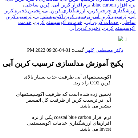
نرم افزار blue carbon
،
نرم افزار کربن آبی
،
کربن ساحلی
،
ارزشگذاری چرخه کربن
،
ارزشگذاری کربن آبی
،
تخمین ذخیره کربن
آبی
،
ترسیب کربن آبی
،
ترسیب کربن اکوسیستم آبی
،
ترسیب کربن
ساحلی
،
خدمات کربن آبی
،
خدمات اکوسیستم کربن
،
خدمت
اکوسیستم کربن
،
ذخیره کربن آبی
دکتر مصطفی کلهر
گفت::
01-04-2022
09:28 PM
پکیج آموزش مدلسازی ترسیب کربن آبی
اکوسیستمهای آبی ظرفیت جذب بسیار بالای
کربن CO2 را دارند.
تخمین زده شده است که ظرفیت اکوسیستمهای
آبی در ترسیب کربن از ظرفیت کل اتمسفر
بیشتر می باشد.
نرم افزار coastal blue carbon یکی از نرم
افزارهای ارزشگذاری خدمات اکوسیستمی
invest می باشد.