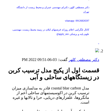
دکتر مصطفی کلهر، دکترای مهندسی عمران و محیط زیست از دانشگاه
تهران
whatsapp: 09126826597
کانال تلگرامی اعلام روزانه فرصتهای اپلای در زمینه محیط زیست، مهندسی،
علوم پایه و پزشکی apply_env@
دکتر مصطفی کلهر
گفت::
03-06-2022
09:51 PM
قسمت اول از پکیج مدل ترسیب کربن
در زیستگاههای ساحلی و آبی
مدل coastal blue carbon قادر به مدلسازی میزان
ترسیب کربن در اکوسیستمهای ساحلی اعم از
مانگروها، علفزارهای دریایی، حرا و تالابها و غیره
است.