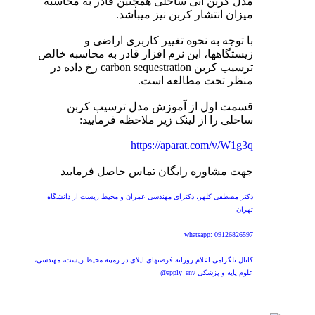
مدل کربن آبی ساحلی همچنین قادر به محاسبه
میزان انتشار کربن نیز میباشد.
با توجه به نحوه تغییر کاربری اراضی و
زیستگاهها، این نرم افزار قادر به محاسبه خالص
ترسیب کربن carbon sequestration رخ داده در
منظر تحت مطالعه است.
قسمت اول از آموزش مدل ترسیب کربن
ساحلی را از لینک زیر ملاحظه فرمایید:
https://aparat.com/v/W1g3q
جهت مشاوره رایگان تماس حاصل فرمایید
دکتر مصطفی کلهر، دکترای مهندسی عمران و محیط زیست از دانشگاه
تهران
whatsapp: 09126826597
کانال تلگرامی اعلام روزانه فرصتهای اپلای در زمینه محیط زیست، مهندسی،
علوم پایه و پزشکی apply_env@