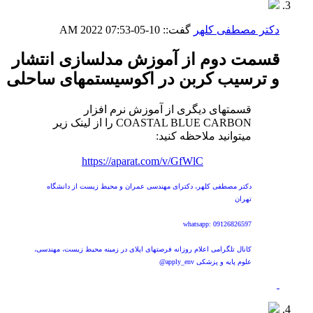
دکتر مصطفی کلهر
گفت::
10-05-2022
07:53 AM
قسمت دوم از آموزش مدلسازی انتشار
و ترسیب کربن در اکوسیستمهای ساحلی
قسمتهای دیگری از آموزش نرم افزار
COASTAL BLUE CARBON را از لینک زیر
میتوانید ملاحظه کنید:
https://aparat.com/v/GfWlC
دکتر مصطفی کلهر، دکترای مهندسی عمران و محیط زیست از دانشگاه
تهران
whatsapp: 09126826597
کانال تلگرامی اعلام روزانه فرصتهای اپلای در زمینه محیط زیست، مهندسی،
علوم پایه و پزشکی apply_env@