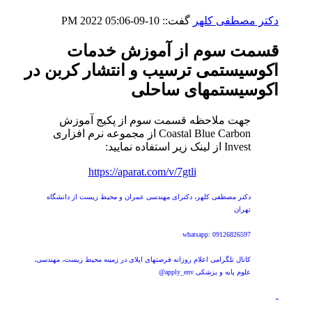
دکتر مصطفی کلهر
گفت::
10-09-2022
05:06 PM
قسمت سوم از آموزش خدمات
اکوسیستمی ترسیب و انتشار کربن در
اکوسیستمهای ساحلی
جهت ملاحظه قسمت سوم از پکیج آموزش
Coastal Blue Carbon از مجموعه نرم افزاری
Invest از لینک زیر استفاده نمایید:
https://aparat.com/v/7gtli
دکتر مصطفی کلهر، دکترای مهندسی عمران و محیط زیست از دانشگاه
تهران
whatsapp: 09126826597
کانال تلگرامی اعلام روزانه فرصتهای اپلای در زمینه محیط زیست، مهندسی،
علوم پایه و پزشکی apply_env@