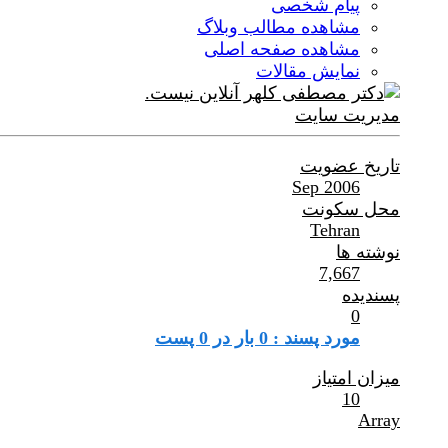
پیام شخصی
مشاهده مطالب وبلاگ
مشاهده صفحه اصلی
نمایش مقالات
مدیریت سایت
تاریخ عضویت
Sep 2006
محل سکونت
Tehran
نوشته ها
7,667
پسندیده
0
مورد پسند : 0 بار در 0 پست
میزان امتیاز
10
Array