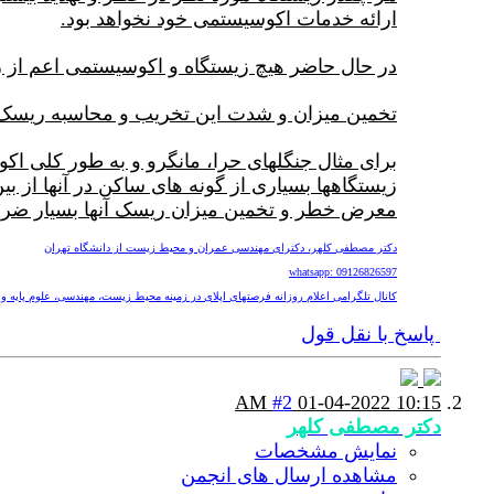
ارائه خدمات اکوسیستمی خود نخواهد بود.
در حال حاضر هیچ زیستگاه و اکوسیستمی اعم از زمی
تخمین میزان و شدت این تخریب و محاسبه ریسک 
برای مثال جنگلهای حرا، مانگرو و به طور کلی اک
زیستگاهها بسیاری از گونه های ساکن در آنها از ب
معرض خطر و تخمین میزان ریسک آنها بسیار ضر
دکتر مصطفی کلهر، دکترای مهندسی عمران و محیط زیست از دانشگاه تهران
whatsapp: 09126826597
کانال تلگرامی اعلام روزانه فرصتهای اپلای در زمینه محیط زیست، مهندسی، علوم پایه و پزشکی nv
پاسخ با نقل قول
#2
01-04-2022
10:15 AM
دکتر مصطفی کلهر
نمایش مشخصات
مشاهده ارسال های انجمن