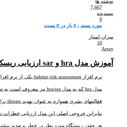
نوشته ها
7,667
پسندیده
0
مورد پسند : 0 بار در 0 پست
میزان امتیاز
10
Array
آموزش مدل hra و sar ارزیابی ریسک زیستگاهها و گونه ها
نرم افزار habitat risk assessment یکی از نرم افزارهای مجموعه invest می باشد که هدف آنها ارزشگذاری خدمات اکوسیستم می باشد.
مدل hra که به مدل hra/sra نیز معروف است به تخمین میزان ریسک یک زیستگاه و گونه های آن می پردازد.
فعالیتهای بشری همواره به عنوان تهدید threats برای زیستگاهها و گونه ها محسوب می شود.
بنابراین خروجی اصلی این مدل ارزیابی خطرات تجمعی فعالیت انسانی بر زیستگاه assessment
هر چقدر زیستگاه مورد نظر در خطر و تهدید بیش