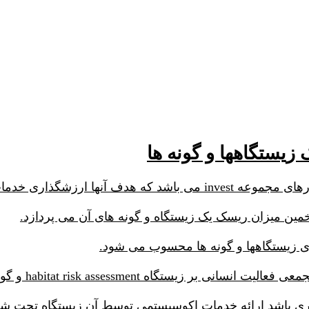
habitat risk  و گونه ها species risk assessment می باشد.
تری باشد ارائه خدمات اکوسیستمی توسط آن زیستگاه تحت شعا