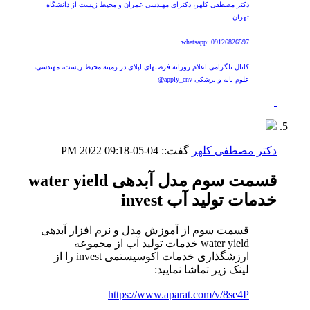
دکتر مصطفی کلهر، دکترای مهندسی عمران و محیط زیست از دانشگاه
تهران
whatsapp: 09126826597
کانال تلگرامی اعلام روزانه فرصتهای اپلای در زمینه محیط زیست، مهندسی،
علوم پایه و پزشکی apply_env@
دکتر مصطفی کلهر
گفت::
04-05-2022
09:18 PM
قسمت سوم مدل آبدهی water yield
خدمات تولید آب invest
قسمت سوم از آموزش مدل و نرم افزار آبدهی
water yield خدمات تولید آب از مجموعه
ارزشگذاری خدمات اکوسیستمی invest را از
لینک زیر تماشا نمایید:
https://www.aparat.com/v/8se4P