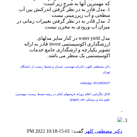
که مهمترین آنها به شرح زیر است:
1. مدل قادر به در نظر گرفتن اندرکنش بین آب
سطحی و آب زیرزمینی نیست
2. مدل قادر به در نظر گرفتن تغییرات زمانی در
میزان آب ورودی به مخزن نیست
مدل water yield در کنار سایر مدلهای
ارزشگذاری اکوسیستمی invest قادر به ارائه
تصویر یکپارچه و ارشگذاری جامع خدمات
اکوسیستمی یک منظر می باشد.
دکتر مصطفی کلهر، دکترای مهندسی عمران و محیط زیست از دانشگاه
تهران
whatsapp: 09126826597
کانال تلگرامی اعلام روزانه فرصتهای اپلای در زمینه محیط زیست، مهندسی،
علوم پایه و پزشکی apply_env@
دکتر مصطفی کلهر
گفت::
01-15-2022
10:18 PM