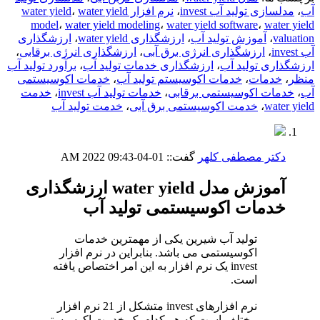
آب
،
مدلسازی تولید آب invest
،
نرم افزار water yield
water yield
،
model
،
water yield modeling
،
water yield software
،
water yield
valuation
،
آموزش تولید آب
،
ارزشگذاری water yield
،
ارزشگذاری
آب invest
،
ارزشگذاری انرژی برق آبی
،
ارزشگذاری انرژی برقابی
،
ارزشگذاری تولید آب
،
ارزشگذاری خدمات تولید آب
،
برآورد تولید آب
منظر
،
خدمات
،
خدمات اکوسیستم تولید آب
،
خدمات اکوسیستمی
آب
،
خدمات اکوسیستمی برقابی
،
خدمات تولید آب invest
،
خدمت
water yield
،
خدمت اکوسیستمی برق آبی
،
خدمت تولید آب
دکتر مصطفی کلهر
گفت::
01-04-2022
09:43 AM
آموزش مدل water yield ارزشگذاری
خدمات اکوسیستمی تولید آب
تولید آب شیرین یکی از مهمترین خدمات
اکوسیستمی می باشد. بنابراین در نرم افزار
invest یک نرم افزار به این امر اختصاص یافته
است.
نرم افزارهای invest متشکل از 21 نرم افزار
مختلف است که هر کدام یک خدمت اکوسیستم