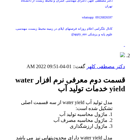
دکتر مصطفی کلهر، دکترای مهندسی عمران و محیط زیست از دانشگاه
تهران
whatsapp: 09126826597
کانال تلگرامی اعلام روزانه فرصتهای اپلای در زمینه محیط زیست، مهندسی،
علوم پایه و پزشکی apply_env@
دکتر مصطفی کلهر
گفت::
01-04-2022
09:51 AM
قسمت دوم معرفی نرم افزار water
yield خدمات تولید آب
مدل تولید آب water yield از سه قسمت اصلی
تشکیل شده است:
1. ماژول محاسبه تولید آب
2. ماژول محاسبه مصرف آب
3. ماژول ارزشگذاری
مدل water yield دارای محدودیتهایی نیز می باشد