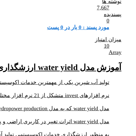
نوشته ها
7,667
پسندیده
0
مورد پسند : 0 بار در 0 پست
میزان امتیاز
10
Array
آموزش مدل water yield ارزشگذاری خدمات اکوسیستمی تولید آب
تولید آب شیرین یکی از مهمترین خدمات اکوسیستمی می باشد. بنابراین در نرم اف
نرم افزارهای invest متشکل از 21 نرم افزار مختلف است که هر کدام یک خدمت اکوسیستم را مدلسازی و ارزشگذاری می کنند.
مدل water yield که به مدل reservoir hydropower production نیز معروف است به مدلسازی میزان آب تولیدی در هر پیکسل از منظر ورودی کاربر می پردازد.
مدل water yield اثرات تغییر در کاربری اراضی و پوشش گیاهی lulc در میزان آب تولید شده (ذخیره شده) در هر پیکسل را می تواند ردیابی و تخمین بزند.
به منظور ارزشگذاری خدمات اکوسیستمی تولید آ