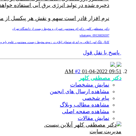
ذخیره شده در تولید انرژی برق آبی استفاده خواهد
نرم افزار قادر است سهم و نقش هر پیکسل از منظر
دکتر مصطفی کلهر، دکترای مهندسی عمران و محیط زیست از دانشگاه تهران
whatsapp: 09126826597
کانال تلگرامی اعلام روزانه فرصتهای اپلای در زمینه محیط زیست، مهندسی، علوم پایه و پزشکی nv
پاسخ با نقل قول
#2
01-04-2022
09:51 AM
دکتر مصطفی کلهر
نمایش مشخصات
مشاهده ارسال های انجمن
پیام شخصی
مشاهده مطالب وبلاگ
مشاهده صفحه اصلی
نمایش مقالات
مدیریت سایت