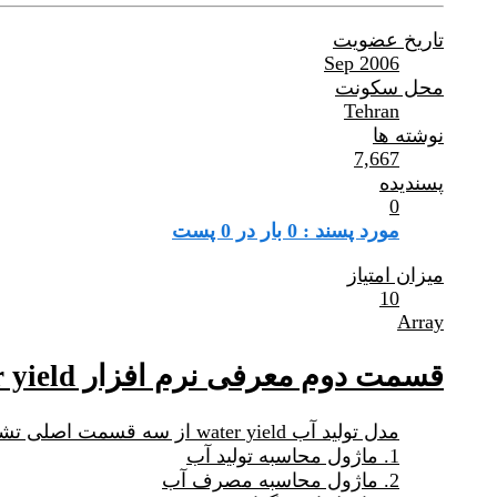
تاریخ عضویت
Sep 2006
محل سکونت
Tehran
نوشته ها
7,667
پسندیده
0
مورد پسند : 0 بار در 0 پست
میزان امتیاز
10
Array
قسمت دوم معرفی نرم افزار water yield خدمات تولید آب
مدل تولید آب water yield از سه قسمت اصلی تشکیل شده است:
1. ماژول محاسبه تولید آب
2. ماژول محاسبه مصرف آب