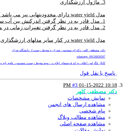
3. ماژول ارزشگذاری
مدل water yield دارای محدودیتهایی نیز می باشد که مهمترین آنها به شرح زیر است:
1. مدل قادر به در نظر گرفتن اندرکنش بین آب سطحی و آب زیرزمینی نیست
2. مدل قادر به در نظر گرفتن تغییرات زمانی در میزان آب ورودی به مخزن نیست
مدل water yield در کنار سایر مدلهای ارزشگذاری اکوسیستمی invest قادر به ارائه تصویر یکپارچه و ارشگذاری جامع خدمات اکوسیستمی یک منظر می باشد.
دکتر مصطفی کلهر، دکترای مهندسی عمران و محیط زیست از دانشگاه تهران
whatsapp: 09126826597
کانال تلگرامی اعلام روزانه فرصتهای اپلای در زمینه محیط زیست، مهندسی، علوم پایه و پزشکی nv
پاسخ با نقل قول
#3
01-15-2022
10:18 PM
دکتر مصطفی کلهر
نمایش مشخصات
مشاهده ارسال های انجمن
پیام شخصی
مشاهده مطالب وبلاگ
مشاهده صفحه اصلی
نمایش مقالات