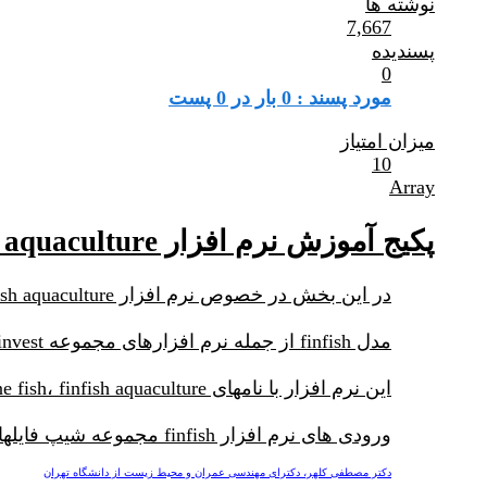
نوشته ها
7,667
پسندیده
0
مورد پسند : 0 بار در 0 پست
میزان امتیاز
10
Array
پکیج آموزش نرم افزار finfish aquaculture خدمات اکوسیستم پرورش ماهی
در این بخش در خصوص نرم افزار finfish aquaculture بحث خواهیم کرد.
مدل finfish از جمله نرم افزارهای مجموعه invest می باشد که به ارزشگذاری خدمات اکوسیستمی می پردازند.
این نرم افزار با نامهای marine fish، finfish aquaculture و finfish شناخته می شود.
ورودی های نرم افزار finfish مجموعه شیپ فایلها shp و فایلهای اکسل می باشد.
دکتر مصطفی کلهر، دکترای مهندسی عمران و محیط زیست از دانشگاه تهران