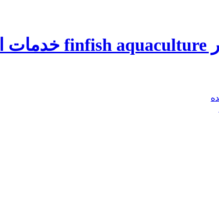
ماهی
ه