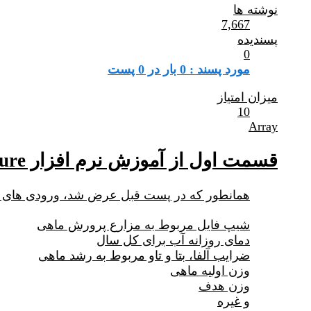
نوشته ها
7,667
پسندیده
0
مورد پسند : 0 بار در 0 پست
میزان امتیاز
10
Array
قسمت اول از آموزش نرم افزار finfish aquaculture
همانطور که در پست قبل عرض شد، ورودی های ای
شیپ فایل مربوط به مزارع پرورش ماهی
دمای روزانه آب برای کل سال
ضرایب آلفا، بتا و تاو مربوط به رشد ماهی
وزن اولیه ماهی
وزن هدف
و غیره