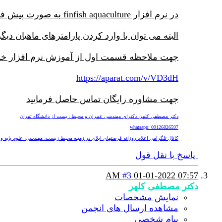
در نرم افزار finfish aquaculture به صورت پیش فرض ماهی قزل آلای اقیانوس اطلس salmon salar مدلسازی می شود.
البته می توان با وارد کردن پارامترهای ماهیان دیگ
جهت ملاحظه قسمت اول از آموزش نرم افزار خدما
https://aparat.com/v/VD3dH
جهت مشاوره رایگان تماس حاصل فرمایید
دکتر مصطفی کلهر، دکترای مهندسی عمران و محیط زیست از دانشگاه تهران
whatsapp: 09126826597
کانال تلگرامی اعلام روزانه فرصتهای اپلای در زمینه محیط زیست، مهندسی، علوم پایه و پزشکی nv
پاسخ با نقل قول
#3
01-01-2022
07:57 AM
دکتر مصطفی کلهر
نمایش مشخصات
مشاهده ارسال های انجمن
پیام شخصی