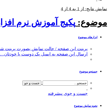
نمایش نتایج: از 1 به 4 از 4
موضوع:
پکیج آموزش نرم افزار finfish aquaculture خدمات اکوسیستم پرورش 
ابزارهای موضوع
پرینت این صفحه / حالت نمایش بصورت پرینت شد
ارسال این صفحه به ایمیل یک دوست یا خودتان…
جستجو موضوع
جست و جوی پیشرفته
نحوه نمایش موضوع