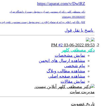
https://aparat.com/v/DwlRZ
دکتر مصطفی کلهر، دکترای مهندسی عمران و محیط زیست از دانشگاه تهران
whatsapp: 09126826597
کانال تلگرامی اعلام روزانه فرصتهای اپلای در زمینه محیط زیست، مهندسی، علوم پایه و پزشکی nv
پاسخ با نقل قول
#2
03-06-2022
09:53 PM
دکتر مصطفی کلهر
نمایش مشخصات
مشاهده ارسال های انجمن
پیام شخصی
مشاهده مطالب وبلاگ
مشاهده صفحه اصلی
نمایش مقالات
مدیریت سایت
تاریخ عضویت