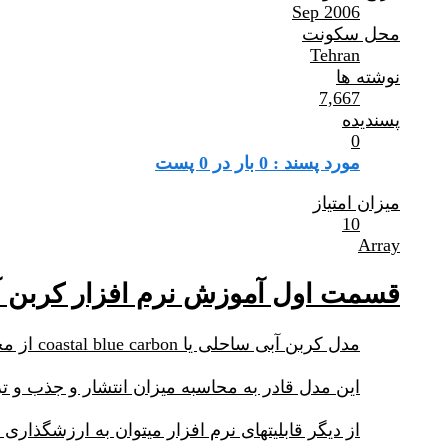
Sep 2006
محل سکونت
Tehran
نوشته ها
7,667
پسندیده
0
مورد پسند : 0 بار در 0 پست
میزان امتیاز
10
Array
قسمت اول آموزش نرم افزار کربن آ
مدل کربن آبی ساحلی یا coastal blue carbon از مجموعه مدلهای نرم افزار invest می باشد.
این مدل قادر به محاسبه میزان انتشار و جذب و ترسیب کربن در اکوسیس
از دیگر قابلیتهای نرم افزار میتوان به ارزشگذا