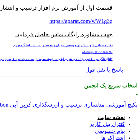
قسمت اول از آموزش نرم افزار ترسیب و انتشار کر
https://aparat.com/v/W1g3q
جهت مشاوره رایگان تماس حاصل فرمایید.
دکتر مصطفی کلهر، دکترای مهندسی عمران و محیط زیست از دانشگاه تهران
whatsapp: 09126826597
کانال تلگرامی اعلام روزانه فرصتهای اپلای در زمینه محیط زیست، مهندسی، علوم پایه و پزشکی nv
پاسخ با نقل قول
انتخاب سریع یک انجمن
پکیج آموزشی مدلسازی ترسیب و ارزشگذاری کربن آبی Blue Carbon
نقشه سایت
کنترل پنل کاربر
پیام خصوصی
اشتراک ها