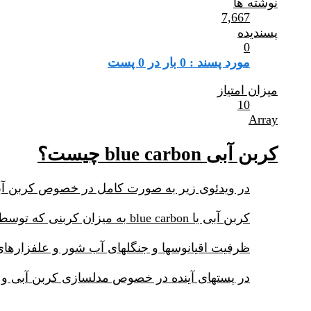
نوشته ها
7,667
پسندیده
0
مورد پسند : 0 بار در 0 پست
میزان امتیاز
10
Array
کربن آبی blue carbon چیست؟
در ویدئوی زیر به صورت کامل در خصوص کربن آبی
کربن آبی یا blue carbon به میزان کربنی که توسط اکوسیستمهای آب شور از اتمسفر جذب و ترسیب می شود گویند.
ظرفیت اقیانوسها و جنگلهای آب شور و علفزارها
در پستهای آینده در خصوص مدلسازی کربن آبی و