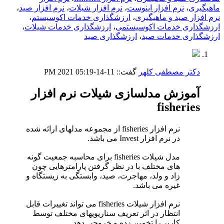
ماهیگیری
،
نرم افزار اینوست
،
نرم افزار شیلات
،
نرم افزار صید
،
نرم افزار صید و ماهیگیری
،
ارزشگذاری خدمات اکوسیستم
،
ارزشگذاری خدمات اکوسیستمی
،
ارزشگذاری خدمات شیلات
،
ارزشگذاری خدمات صید
،
ارزشگذاری صید
دکتر مصطفی کلهر
گفت::
11-14-2021
05:19 PM
آموزش مدلسازی شیلات نرم افزار
fisheries
نرم افزار fisheries از مجموعه مدلهای ارائه شده
در نرم افزار Invest می باشد.
مدل شیلات fisheries برای محاسبه جمعیت گونه
های مختلف با در نظر گرفتن پارامترهایی چون
زاد و ولد، مهاجرت، صید، وابستگی به زیستگاه و
غیره می باشد.
نرم افزار شیلات fisheries می تواند تغییرات قابل
انتظار در اثر تعریف سناریویهای مختلف توسط
کاربر را تخمین زده و خروجی دهد.