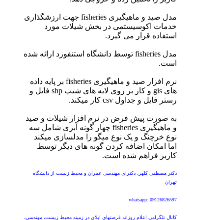
مدل صید و ماهیگیری fisheries جهت ارزشگذاری
خدمات اکوسیستمی در بخش شیلات مورد
استفاده قرار می گیرد.
مدل fisheries توسط دانشگاه استنفورد ارائه شده
است.
نرم افزار صید و ماهیگیری fisheries بر پایه داده
های gis و کار بر روی لایه های شیپ shp فایل و
رستر فایل و جداول csv کار میکند.
به صورت پیش فرض در نرم افزار شیلات و صید
و ماهیگیری fisheries چهار گونه آبزی شامل سه
نوع خرچنگ و یک نوع میگو را مدلسازی میکند
اما امکان اضافه کردن گونه های دیگر توسط
کاربر فراهم شده است.
دکتر مصطفی کلهر، دکترای مهندسی عمران و محیط زیست از دانشگاه
تهران
whatsapp: 09126826597
کانال تلگرامی اعلام روزانه فرصتهای اپلای در زمینه محیط زیست، مهندسی،