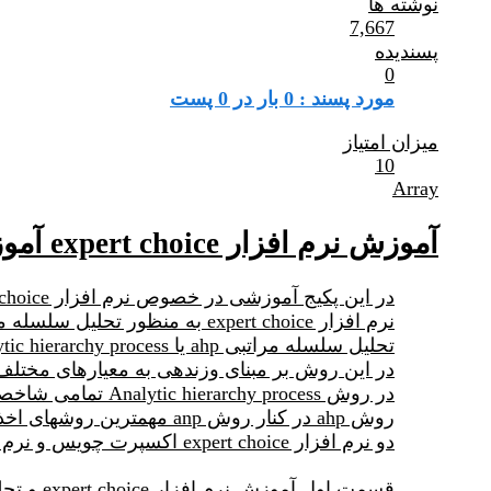
نوشته ها
7,667
پسندیده
0
مورد پسند : 0 بار در 0 پست
میزان امتیاز
10
Array
آموزش نرم افزار expert choice آموزش تصمیم گیری چند شاخصه
در این پکیج آموزشی در خصوص نرم افزار expert choice صحبت شده است.
نرم افزار expert choice به منظور تحلیل سلسله مراتبی ahp جهت اخذ تصمیم گیریهای چند شاخصه به کار می رود.
تحلیل سلسله مراتبی ahp یا Analytic hierarchy process توسط آقای saaty ارائه شده است.
در این روش بر مبنای وزندهی به معیارهای مختلف
در روش Analytic hierarchy process تمامی شاخصها می بایست به حالت دو به دو pairwise با یکدیگر مقایسه و وزندهی شوند.
روش ahp در کنار روش anp مهمترین روشهای اخذ تصمیمهای چند معیاره می باشند.
دو نرم افزار expert choice اکسپرت چویس و نرم افزار super decision سوپر دسیژن در این مورد استفاده می شوند.
قسمت اول آموزش نرم افزار expert choice و تحلیل سلسله مراتبی را از لینک زیر ملاحظه بفرمایید: