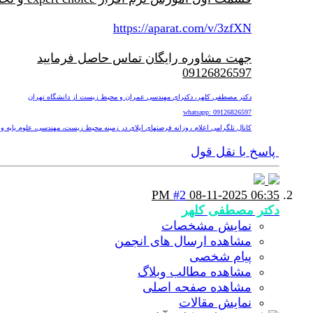
https://aparat.com/v/3zfXN
جهت مشاوره رایگان تماس حاصل فرمایید
09126826597
دکتر مصطفی کلهر، دکترای مهندسی عمران و محیط زیست از دانشگاه تهران
whatsapp: 09126826597
کانال تلگرامی اعلام روزانه فرصتهای اپلای در زمینه محیط زیست، مهندسی، علوم پایه و پزشکی nv
پاسخ با نقل قول
#2
08-11-2025
06:35 PM
دکتر مصطفی کلهر
نمایش مشخصات
مشاهده ارسال های انجمن
پیام شخصی
مشاهده مطالب وبلاگ
مشاهده صفحه اصلی
نمایش مقالات