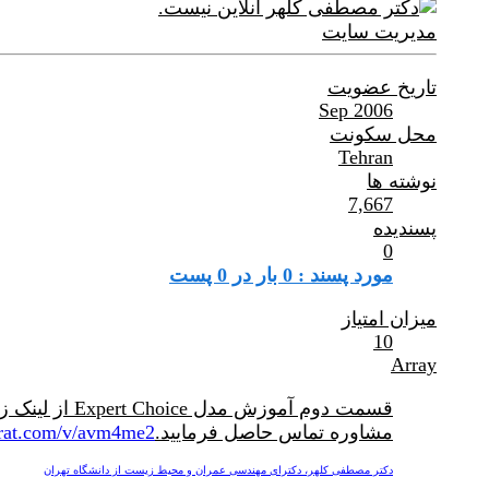
مدیریت سایت
تاریخ عضویت
Sep 2006
محل سکونت
Tehran
نوشته ها
7,667
پسندیده
0
مورد پسند : 0 بار در 0 پست
میزان امتیاز
10
Array
مشاوره تماس حاصل فرمایید.
arat.com/v/avm4me2
دکتر مصطفی کلهر، دکترای مهندسی عمران و محیط زیست از دانشگاه تهران