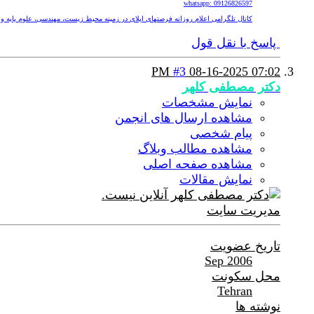
whatsapp: 09126826597
کانال تلگرامی اعلام روزانه فرصتهای اپلای در زمینه محیط زیست، مهندسی، علوم پایه و پزشکی nv
پاسخ با نقل قول
#3
08-16-2025
07:02 PM
دکتر مصطفی کلهر
نمایش مشخصات
مشاهده ارسال های انجمن
پیام شخصی
مشاهده مطالب وبلاگ
مشاهده صفحه اصلی
نمایش مقالات
مدیریت سایت
تاریخ عضویت
Sep 2006
محل سکونت
Tehran
نوشته ها