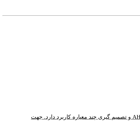
قسمت دوم آموزش مدل Expert Choice از لینک زیر قابل مشاهده است. این مدل برای تحلیل سلسله مراتبی AHP و تصمیم گیری چند معیاره کاربرد دارد. جهت