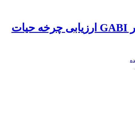
یات
ه