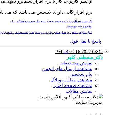
از نظر کاربری، کار با نرم افزار سیماپرو simapro به مراتب راحتتره می باشد و به عبارت دیگر نرم افزار سیماپرو simapro بسیار user friendly می باشد.
نرم افزار گابی دارای لایسنس می باشد که می با
دکتر مصطفی کلهر، دکترای مهندسی عمران و محیط زیست از دانشگاه تهران
whatsapp: 09126826597
کانال تلگرامی اعلام روزانه فرصتهای اپلای در زمینه محیط زیست، مهندسی، علوم پایه و پزشکی nv
پاسخ با نقل قول
#3
04-16-2022
08:42 PM
دکتر مصطفی کلهر
نمایش مشخصات
مشاهده ارسال های انجمن
پیام شخصی
مشاهده مطالب وبلاگ
مشاهده صفحه اصلی
نمایش مقالات
مدیریت سایت