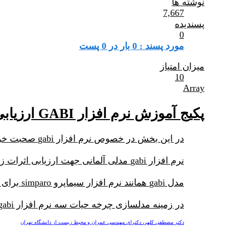
نوشته ها
7,667
پسندیده
0
مورد پسند : 0 بار در 0 پست
میزان امتیاز
10
Array
پکیج آموزش نرم افزار GABI ارزیابی چرخه حیات
در این بخش در خصوص نرم افزار gabi صحبت خواهد شد.
نرم افزار gabi مدلی آلمانی جهت ارزیابی اثرات زیست محیطی فرایندها و محصولات مختلف است.
مدل gabi همانند نرم افزار سیماپرو simparo برای مدلسازی چرخه حیات مورد استفاده قرار میگیرد.
در زمینه مدلسازی چرخه حیات سه نرم افزار simapro، gabi و open lca قابلیت استفاده دارند.
دکتر مصطفی کلهر، دکترای مهندسی عمران و محیط زیست از دانشگاه تهران