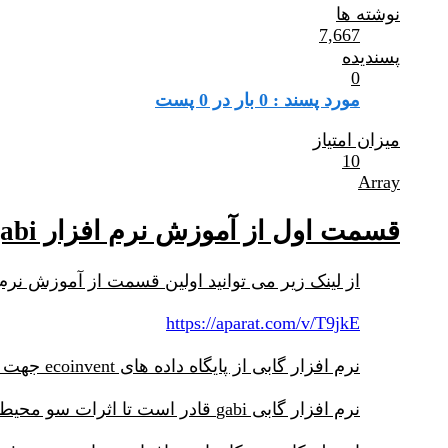
نوشته ها
7,667
پسندیده
0
مورد پسند : 0 بار در 0 پست
میزان امتیاز
10
Array
قسمت اول از آموزش نرم افزار gabi مدلسازی چرخه حیات
از لینک زیر می توانید اولین قسمت از آموزش نرم افزار gabi جهت مدلسازی چرخه حیات را ملاح
https://aparat.com/v/T9jkE
نرم افزار گابی از پایگاه داده های ecoinvent جهت مدلسازی چرخه حیات Lca استفاده می کند.
نرم افزار گابی gabi قادر است تا اثرات سو محیط زیستی را به روشهای مختلفی از جمله متد cml، متد traci، متد ilcd، متد recipe و غیره محاسبه کند.