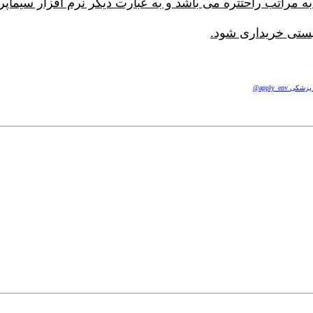
یستی خریداری شود.
apply_e@