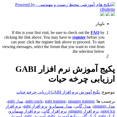
ناوبار
If this is your first visit, be sure to check out the
FAQ
by
clicking the link above. You may have to
register
before you
can post: click the register link above to proceed. To start
viewing messages, select the forum that you want to visit from
the selection below.
پکیج آموزش نرم افزار GABI
ارزیابی چرخه حیات
موضوع:
پکیج آموزش نرم افزار GABI ارزیابی چرخه حیات
برچسب ها:
simapro training
،
gabi training
،
gabi crack
،
مدل gabi
،
مدل simapro
،
مدل گابی
،
مدل سیماپرو
،
نرم افزار gabi
،
نرم افزار
open lca
،
نرم افزار simapro
،
نرم افزار گابی
،
نرم افزار سیماپرو
،
کرک gabi
،
کرک گابی
،
پکیج آموزش gabi
،
آموزش gabi
،
آموزش