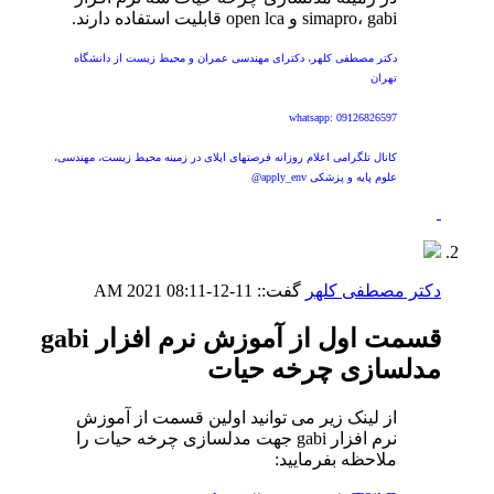
simapro، gabi و open lca قابلیت استفاده دارند.
دکتر مصطفی کلهر، دکترای مهندسی عمران و محیط زیست از دانشگاه
تهران
whatsapp: 09126826597
کانال تلگرامی اعلام روزانه فرصتهای اپلای در زمینه محیط زیست، مهندسی،
علوم پایه و پزشکی apply_env@
دکتر مصطفی کلهر
گفت::
11-12-2021
08:11 AM
قسمت اول از آموزش نرم افزار gabi
مدلسازی چرخه حیات
از لینک زیر می توانید اولین قسمت از آموزش
نرم افزار gabi جهت مدلسازی چرخه حیات را
ملاحظه بفرمایید: