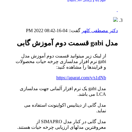
علوم پایه و پزشکی apply_env@
دکتر مصطفی کلهر
گفت::
04-16-2022
08:42 PM
مدل gabi قسمت دوم آموزش گابی
از لینک زیر میتوانید قسمت دوم آموزش مدل
gabi نرم افزار مدلسازی چرخه حیات محصولات
و فرایندها را مشاهده کنید:
https://aparat.com/v/s1dNb
مدل gabi یک نرم افزار آلمانی جهت مدلسازی
LCA می باشد.
مدل گابی از دیتابیس اکواینونت استفاده می
نماید.
مدل گابی در کنار مدل SIMAPRO از
معروفترین مدلهای ارزیابی چرخه حیات هستند.