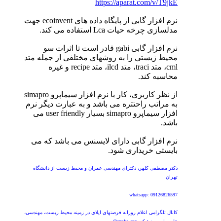
https://aparat.com/v/T9jkE
نرم افزار گابی از پایگاه داده های ecoinvent جهت
مدلسازی چرخه حیات Lca استفاده می کند.
نرم افزار گابی gabi قادر است تا اثرات سو
محیط زیستی را به روشهای مختلفی از جمله متد
cml، متد traci، متد ilcd، متد recipe و غیره
محاسبه کند.
از نظر کاربری، کار با نرم افزار سیماپرو simapro
به مراتب راحتتره می باشد و به عبارت دیگر نرم
افزار سیماپرو simapro بسیار user friendly می
باشد.
نرم افزار گابی دارای لایسنس می باشد که می
بایستی خریداری شود.
دکتر مصطفی کلهر، دکترای مهندسی عمران و محیط زیست از دانشگاه
تهران
whatsapp: 09126826597
کانال تلگرامی اعلام روزانه فرصتهای اپلای در زمینه محیط زیست، مهندسی،