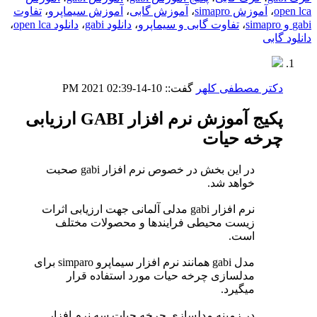
open lca
،
آموزش simapro
،
آموزش گابی
،
آموزش سیماپرو
،
تفاوت
gabi و simapro
،
تفاوت گابی و سیماپرو
،
دانلود gabi
،
دانلود open lca
،
دانلود گابی
دکتر مصطفی کلهر
گفت::
10-14-2021
02:39 PM
پکیج آموزش نرم افزار GABI ارزیابی
چرخه حیات
در این بخش در خصوص نرم افزار gabi صحبت
خواهد شد.
نرم افزار gabi مدلی آلمانی جهت ارزیابی اثرات
زیست محیطی فرایندها و محصولات مختلف
است.
مدل gabi همانند نرم افزار سیماپرو simparo برای
مدلسازی چرخه حیات مورد استفاده قرار
میگیرد.
در زمینه مدلسازی چرخه حیات سه نرم افزار