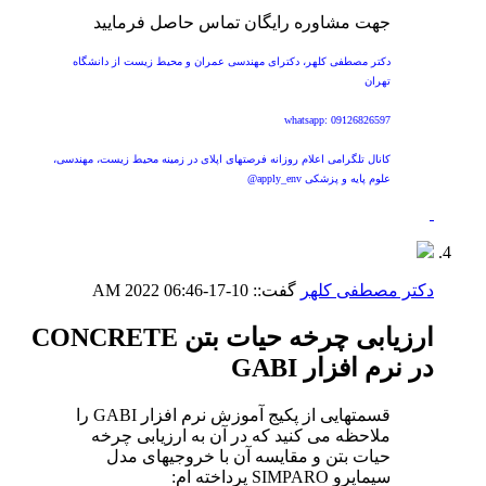
جهت مشاوره رایگان تماس حاصل فرمایید
دکتر مصطفی کلهر، دکترای مهندسی عمران و محیط زیست از دانشگاه
تهران
whatsapp: 09126826597
کانال تلگرامی اعلام روزانه فرصتهای اپلای در زمینه محیط زیست، مهندسی،
علوم پایه و پزشکی apply_env@
دکتر مصطفی کلهر
گفت::
10-17-2022
06:46 AM
ارزیابی چرخه حیات بتن CONCRETE
در نرم افزار GABI
قسمتهایی از پکیج آموزش نرم افزار GABI را
ملاحظه می کنید که در آن به ارزیابی چرخه
حیات بتن و مقایسه آن با خروجیهای مدل
سیماپرو SIMPARO پرداخته ام: