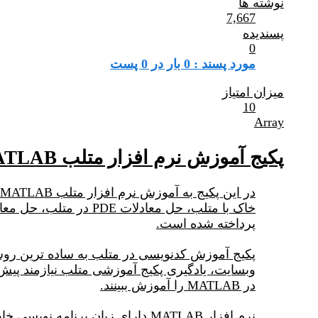
نوشته ها
7,667
پسندیده
0
مورد پسند : 0 بار در 0 پست
میزان امتیاز
10
Array
پکیج آموزش نرم افزار متلب MATLAB و کاربرد آن در محیط زیست
پرداخته شده است.
پکیج آموزش کدنویسی در متلب به ساده ترین روش 
در MATLAB را آموزش ببینند.
نرم افزار MATLAB دارای زبان برن