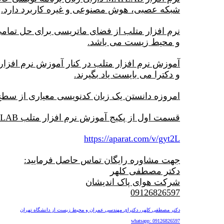
شبکه عصبی، هوش مصنوعی و غیره کاربرد دارد.
نرم افزار متلب از فضای ماتریسی برای حل تمامی
و محیط زیست می باشد.
آموزش نرم افزار متلب در کنار آموزش نرم افزا
و دکترا می بایست یاد بگیرند.
امروزه دانستن یک زبان کدنویسی معیاری از سطح
قسمت اول از پکیج آموزش نرم افزار متلب MATLAB و کاربرد متلب در محیط زیست را از لینک زیر ملاحظه کنید:
https://aparat.com/v/gyt2L
جهت مشاوره رایگان تماس حاصل فرمایید:
دکتر مصطفی کلهر
شرکت هوای پاک اندیشان
09126826597
دکتر مصطفی کلهر، دکترای مهندسی عمران و محیط زیست از دانشگاه تهران
whatsapp: 09126826597