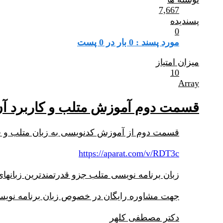
7,667
پسندیده
0
مورد پسند : 0 بار در 0 پست
میزان امتیاز
10
Array
قسمت دوم آموزش متلب و کاربرد آ
قسمت دوم از آموزش کدنویسی به زبان متلب و حل
https://aparat.com/v/RDT3c
زبان برنامه نویسی متلب جزو قدرتمندترین زبانهای 
جهت مشاوره رایگان در خصوص زبان برنامه نویسی 
دکتر مصطفی کلهر