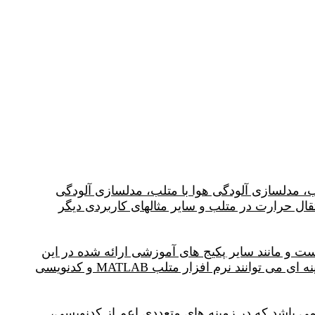
 آب زیرزمینی با متلب، مدلسازی آلودگی هوا با متلب، مدلسازی آلودگی
ت ODE در متلب، حل مسائل CFD در متلب، حل معادله انتقال حرارت در متلب و سایر مثالهای کاربردی دیگر
ت و مانند سایر پکیج های آموزشی ارائه شده در این
وبسایت، یادگیری پکیج آموزشی متلب نیازمند پیش زمینه خاصی نمی باشد و دانشجویان با هر سطح سواد و پیشینه ای می توانند نرم افزار متلب MATLAB و کدنویسی
ی دنیا می باشد که در زمینه های متعددی اعم از کدنویسی،