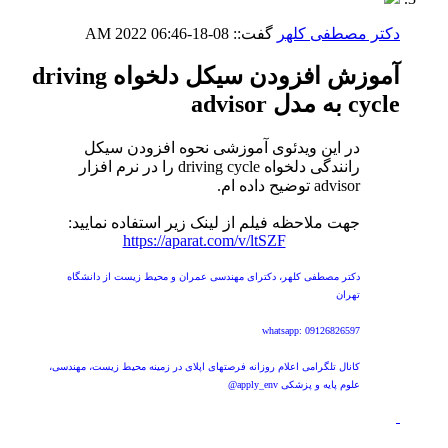
دکتر مصطفی کلهر
گفت::
08-18-2022
06:46 AM
آموزش افزودن سیکل دلخواه driving
cycle به مدل advisor
در این ویدئوی آموزشی نحوه افزودن سیکل
رانندگی دلخواه driving cycle را در نرم افزار
advisor توضیح داده ام.
جهت ملاحظه فیلم از لینک زیر استفاده نمایید:
https://aparat.com/v/ltSZF
دکتر مصطفی کلهر، دکترای مهندسی عمران و محیط زیست از دانشگاه
تهران
whatsapp: 09126826597
کانال تلگرامی اعلام روزانه فرصتهای اپلای در زمینه محیط زیست، مهندسی،
علوم پایه و پزشکی apply_env@