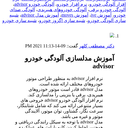
افزار آلودگی خودرو
،
نرم افزار خودرو
،
آلودگی خودرو advisor
،
آلودگی خودرو برقی
،
آلودگی خودروهای هیبریدی
،
آلودگی صدای
خودرو
،
آموزش ive
،
آموزش moves
،
آموزش مدل advisor
،
شبیه
سازی آلودگی خودرو
،
شبیه سازی اگزوز خودرو
،
شبیه سازی خودرو
دکتر مصطفی کلهر
گفت::
09-14-2021
11:13 PM
آموزش مدلسازی آلودگی خودرو
advisor
نرم افزار advisor به منظور طراحی موتور
خودروهای مختلف ارائه شده است.
مدل advisor قادر است موتور خودروهای
هیبریدی، برقی یا بنزینی را مدلسازی کند.
نرم افزار آلودگی خودرو advisor خروجی های
بسیار متنوعی ارائه می کند که شامل شتابنگار،
سرعت نگار، گشتاور، توان موتور، آلایندگی
موتور و غیره می باشد.
مدل advisor با توجه به سیکل رانندگی دریافتی و
همچنین لحاظ کردن کلیه پارامترهای عملکردی