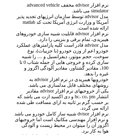
نرم افزار advisor مخفف advanced vehicle
simulator می باشد.
مدل advisor توسط سازمان انرژیهای تجدید پذیر
آمریکا و وزارت انرژی آمریکا تحت کد matlab
ارائه شده است.
نرم افزار advisor قابلیت شبیه سازی خودروهای
هیبریدی، تمام برقی و بنزینی را دارد.
مدل advisor قادر است کلیه پارامترهای عملکرد
خودرو اعم از وزن خودرو (با جزییات)، نوع
سوخت، حجم موتور، دیفرانسیل و .... را شبیه
سازی کرده و خروجی هایی از جمله شتاب 0 تا
100، مقادیر گشتاور، مقادیر آلودگی اگزوز و
غیره را بدهد.
خودرویها هیبریدی در نرم افزار advisor به
روشهای مختلف قابل مدلسازی می باشد.
یکی از خروجیهای نرم افزار advisor مقادیر
انتشار hc، co، pm و دی اکسید ازت می باشد که
بر حسب گرم بر ثانیه به ازای مسافت طی شده
ارائه می گردد.
نرم افزار dvisor شبیه ساز کامل خودرو می باشد
و نرم افزار مهندسی مکانیک است اما خروجیهای
اگزوز آن را میتوان در محیط زیست و آلودگی
هوا به کار برد.