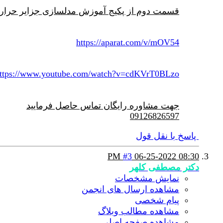
قسمت دوم از پکیج آموزش مدلسازی جزایر حرارتی ر
https://aparat.com/v/mOV54
ttps://www.youtube.com/watch?v=cdKVrT0BLzo
جهت مشاوره رایگان تماس حاصل فرمایید
09126826597
پاسخ با نقل قول
#3
06-25-2022
08:30 PM
دکتر مصطفی کلهر
نمایش مشخصات
مشاهده ارسال های انجمن
پیام شخصی
مشاهده مطالب وبلاگ
مشاهده صفحه اصلی