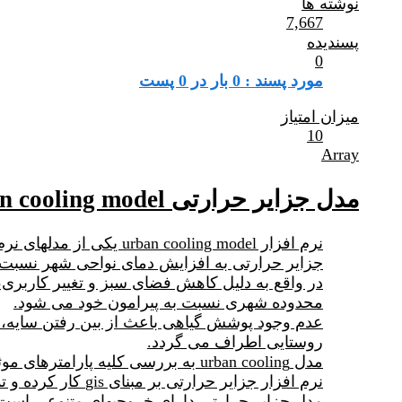
نوشته ها
7,667
پسندیده
0
مورد پسند : 0 بار در 0 پست
میزان امتیاز
10
Array
مدل جزایر حرارتی urban cooling model
نرم افزار urban cooling model یکی از مدلهای نرم افزار invest می باشد که به مدلسازی اثرات فضای سبز بر جزایر حرارتی می پردازد.
جزایر حرارتی به افزایش دمای نواحی شهر نسبت ب
در واقع به دلیل کاهش فضای سبز و تغییر کاربر
محدوده شهری نسبت به پیرامون خود می شود.
عدم وجود پوشش گیاهی باعث از بین رفتن سایه،
روستایی اطراف می گردد.
مدل urban cooling به بررسی کلیه پارامترهای موثر در افزایش دمای نواحی شهری پرداخته و تاثیرات فضای سبز را بر کاهش دما محاسبه می کند.
نرم افزار جزایر حرارتی بر مبنای gis کار کرده و تمامی اطلاعات لازم را به صورت shp فایل یا raster می گیرد.
مدل جزایر حرارتی دارای خروجیهای متنوعی است ک