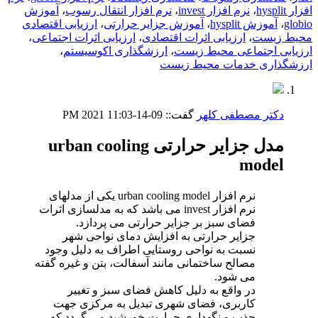
افزار hysplit
،
نرم افزار invest
،
نرم افزار انتقال رسوب
،
آموزش
globio
،
آموزش hysplit
،
آموزش جزایر حرارتی
،
ارزیابی اقتصادی
محیط زیست
،
ارزیابی اثرات اقتصادی
،
ارزیابی اثرات اجتماعی
،
ارزیابی اجتماعی محیط زیست
،
ارزشگذاری اکوسیستم
،
ارزشگذاری خدمات محیط زیست
دکتر مصطفی کلهر
گفت::
09-14-2021
11:03 PM
مدل جزایر حرارتی urban cooling
model
نرم افزار urban cooling model یکی از مدلهای
نرم افزار invest می باشد که به مدلسازی اثرات
فضای سبز بر جزایر حرارتی می پردازد.
جزایر حرارتی به افزایش دمای نواحی شهر
نسبت به نواحی روستایی اطراف به دلیل وجود
مصالح ساختمانی مانند آسفالت، بتن و غیره گفته
می شود.
در واقع به دلیل کاهش فضای سبز و تغییر
کاربری، فضای شهری تبدیل به مرکزی جهت
جذب و نگهداری حرارت خورشید می گردد که