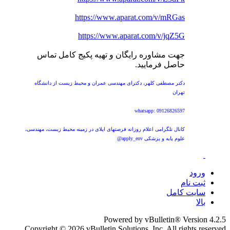
https://www.aparat.com/v/mRGas
https://www.aparat.com/v/jqZ5G
جهت مشاوره رایگان و تهیه پکیج کامل تماس
حاصل فرمایید.
دکتر مصطفی کلهر، دکترای مهندسی عمران و محیط زیست از دانشگاه
تهران
whatsapp: 09126826597
کانال تلگرامی اعلام روزانه فرصتهای اپلای در زمینه محیط زیست، مهندسی،
علوم پایه و پزشکی apply_env@
ورود
ثبت نام
سایت کامل
بالا
Powered by vBulletin® Version 4.2.5
Copyright © 2026 vBulletin Solutions, Inc. All rights reserved.