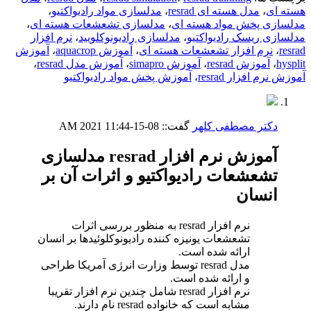
هسته ای
،
مدل هسته ای resrad
،
مدلسازی مواد رادیواکتیو
،
مدلسازی پخش مواد هسته ای
،
مدلسازی تشعشعات هسته ای
،
مدلسازی ریسک رادیواکتیو
،
مدلسازی رادیونوکلویید
،
نرم افزار
resrad
،
نرم افزار تشعشعات هسته ای
،
آموزش aquacrop
،
آموزش
hysplit
،
آموزش resrad
،
آموزش simapro
،
آموزش مدل resrad
،
آموزش نرم افزار resrad
،
آموزش پخش مواد رادیواکتیو
دکتر مصطفی کلهر
گفت::
08-15-2021
11:44 AM
آموزش نرم افزار resrad مدلسازی
تشعشعات رادیواکتیو و اثرات آن بر
انسان
نرم افزار resrad به منظور بررسی اثرات
تشعشعات یونیزه کننده رادیونوکلوئیدها بر انسان
ارائه شده است.
مدل resrad توسط وزارت انرژی آمریکا طراحی
و ارائه شده است.
نرم افزار resrad شامل چندین نرم افزار تقریبا
مشابه است که خانواده resrad نام دارند.