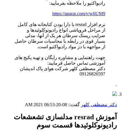
رادیواکتیو را ملاحظه بفرمایید:
https://aparat.com/v/w6UM9
نرم افزار resrad با دارا بودن کتابخانه های کامل
از مراحل فروپاشی انواع رادیونوکلوئیدها و
ضرایب ریسک سرطان هر یک از آنها، مدلی
بسیار قوی در رابطه با محاسبات سرطان حاصل
از مواجهه با دز مواد رادیواکتیو است.
جهت راهنمایی و مشاوره رایگان و تهیه پکیج های
آموزشی تماس حاصل فرمایید:
دکتر مصطفی کلهر شرکت هوای پاک اندیشان
09126826597
دکتر مصطفی کلهر
گفت::
08-20-2021
06:53 AM
آموزش resrad مدلسازی تشعشعات
رادیونوکلوئیدها قسمت سوم