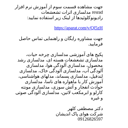
جهت مشاهده قسمت سوم از آموزش نرم افزار
resrad مدلسازی اثرات تشعشعات
رادیونوکلوئیدها از لینک زیر استفاده نمایید:
https://aparat.com/v/Ql5zH
جهت مشاوره رایگان و راهنمایی تماس حاصل
فرمایید.
پکیج های آموزشی مدلسازی چرخه حیات،
مدلسازی تشعشعات هسته ای، مدلسازی رشد
محصول، مدلسازی آلودگی هوا، مدلسازی
آلودگی آب، مدلسازی آلودگی خاک، مدلسازی
لندفیل، مدلسازی پسماند، مدلهای هواشناسی،
آموزش کار با ماهواره های ناسا، مدلسازی
حوادث انفجار و آتش سوزی، مدلسازی مونته
کارلو و ابرمکعب لاتین، مدلسازی آلودگی صوتی
و غیره
دکتر مصطفی کلهر
شرکت هوای پاک اندیشان
09126826597