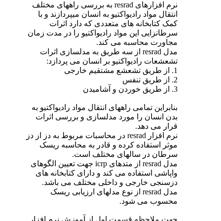
نرم افزارهای resrad به بررسی راههای مختلف
انتقال مواد رادیواکتیو به انسان میپردازند و با
کمک کتابخانه های متعددی که دارد اثرات
سرطانزایی این مواد رادیواکتیو را در مدت زمان
مجاورت محاسبه می کند.
مدل resrad از سه طریق به مدلسازی اثرات
تشعشعات رادیواکتیو بر انسان می پردازد:
1. از طریق تشعشع مشتقیم خارجی
2. از طریق تنفس
3. از طریق خوردن و آشامیدن
بنابراین تمامی راههای انتقال مواد رادیواکتیو به
بدن انسان را مورد مدلسازی و بررسی اثرات
قرار می دهد.
نرم افزار resrad در محاسبات مربوط به دز از دز
موثر استفاده کرده و قادر به محاسبه ریسک
سرطان در سالهای مختلف است.
مدل resrad از متدهای icrp جهت تعیین الگوهای
واپاشی استفاده می کند و دارای کتابخانه های
دزسنجی خارجی و داخلی مختلف می باشد.
مدل resrad از نوع مدلهای ارزیابی ریسک
محسوب می شود.
جهت ملاحظه قسمت اول از آموزش نرم افزار