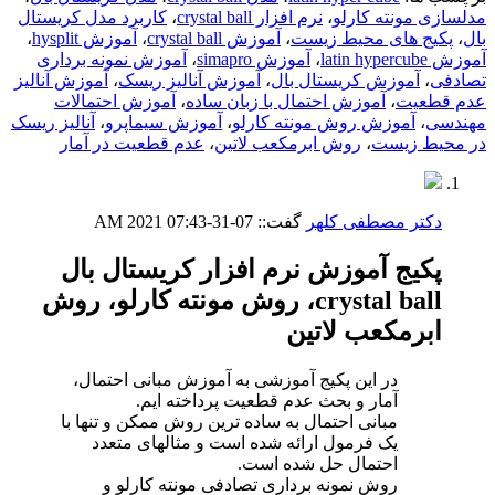
مدلسازی مونته کارلو
،
نرم افزار crystal ball
،
کاربرد مدل کریستال
بال
،
پکیج های محیط زیست
،
آموزش crystal ball
،
آموزش hysplit
،
آموزش latin hypercube
،
آموزش simapro
،
آموزش نمونه برداری
تصادفی
،
آموزش کریستال بال
،
آموزش آنالیز ریسک
،
آموزش آنالیز
عدم قطعیت
،
آموزش احتمال با زبان ساده
،
آموزش احتمالات
مهندسی
،
آموزش روش مونته کارلو
،
آموزش سیماپرو
،
آنالیز ریسک
در محیط زیست
،
روش ابرمکعب لاتین
،
عدم قطعیت در آمار
دکتر مصطفی کلهر
گفت::
07-31-2021
07:43 AM
پکیج آموزش نرم افزار کریستال بال
crystal ball، روش مونته کارلو، روش
ابرمکعب لاتین
در این پکیج آموزشی به آموزش مبانی احتمال،
آمار و بحث عدم قطعیت پرداخته ایم.
مبانی احتمال به ساده ترین روش ممکن و تنها با
یک فرمول ارائه شده است و مثالهای متعدد
احتمال حل شده است.
روش نمونه برداری تصادفی مونته کارلو و