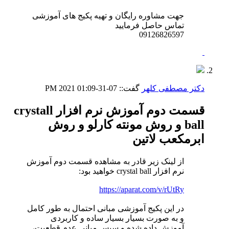
جهت مشاوره رایگان و تهیه پکیج های آموزشی
تماس حاصل فرمایید
09126826597
دکتر مصطفی کلهر
گفت::
07-31-2021
01:09 PM
قسمت دوم آموزش نرم افزار crystall
ball و روش مونته کارلو و روش
ابرمکعب لاتین
از لینک زیر قادر به مشاهده قسمت دوم آموزش
نرم افزار crystal ball خواهید بود:
https://aparat.com/v/rUtRy
در این پکیج آموزشی مبانی احتمال به طور کامل
و به صورت بسیار بسیار ساده و کاربردی
آموزش داده شده و سپس مبانی عدم قطعیت،