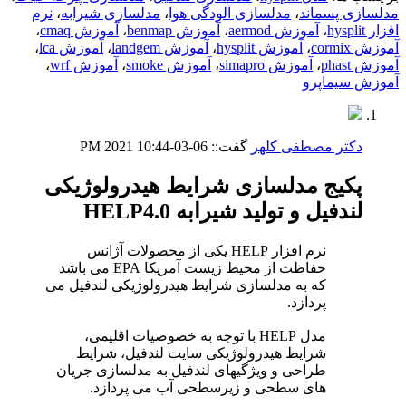
مدلسازی پسماند
،
مدلسازی آلودگی هوا
،
مدلسازی شیرابه
،
نرم
افزار hysplit
،
آموزش aermod
،
آموزش benmap
،
آموزش cmaq
،
آموزش cormix
،
آموزش hysplit
،
آموزش landgem
،
آموزش lca
،
آموزش phast
،
آموزش simapro
،
آموزش smoke
،
آموزش wrf
،
آموزش سیماپرو
دکتر مصطفی کلهر
گفت::
06-03-2021
10:44 PM
پکیج مدلسازی شرایط هیدرولوژیکی
لندفیل و تولید شیرابه HELP4.0
نرم افزار HELP یکی از محصولات آژانس
حفاظت از محیط زیست آمریکا EPA می باشد
که به مدلسازی شرایط هیدرولوژیکی لندفیل می
پردازد.
مدل HELP با توجه به خصوصیات اقلیمی،
شرایط هیدرولوژیکی سایت لندفیل، شرایط
طراحی و ویژگیهای لندفیل به مدلسازی جریان
های سطحی و زیرسطحی آب می پردازد.