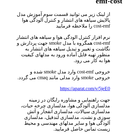
emf-cost
از لینک زیر می توانید قسمت سوم آموزش مدل
پالایش سیاهه های انتشار و کنترل آلودگی هوا
cost-emf را ملاحظه فرمایید
نرم افزار کنترل الودگی هوا و سیاهه های انتشار
cost-emf همگروه با مدل smoke جهت پردازش و
نگاشت و تغییر و تبدیل سیاهه های انتشار به
منظور تهیه فایل آماده ورود به مدلهای کیفیت
هوا به کار می رود.
خروجی cost-emf وارد مدل smoke شده و
خروجی smoke وارد مدلی مانند cmaq می گردد.
https://aparat.com/v/5jeE0
جهت راهنمایی و مشاوره رایگان در زمینه
مدلسازی آلودگی هوا، مدلسازی چرخه حیات،
مدلسازی سیالات، مدلسازی انفجار و آتش
سوزی و نشت، مدلسازی لندفیل، مدلسازی
آلودگی هوا و سایر مدلهای مهندسی و محیط
زیست تماس حاصل فرمایید.