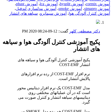
آموزش cormix
،
آموزش hysplit
،
آموزش lca
،
آموزش phast
،
آموزش simapro
،
آموزش smoke
،
آموزش مدلسازی لندفیل
،
آموزش کنترل آلودگی هوا
،
آموزش سیماپرو
،
سیاهه های انتشار
دکتر مصطفی کلهر
گفت::
12-09-2020
08:24 PM
پکیج آموزشی کنترل آلودگی هوا و سیاهه
های انتشار
پکیج آموزشی کنترل آلودگی هوا و سیاهه های
انتشار COST-EMF
نرم افزار COST-EMF از رده نرم افزارهای
پالایش انتشار است.
مدل COST-EMF یک نرم افزار دیتابیس محور
است که در آن عملیاتهای مختلفی روی
دیتابیسهای سیاهه انتشار و کنترل صورت می
گیرد.
مدل COST-EMF هم رده مدل SMOKE می