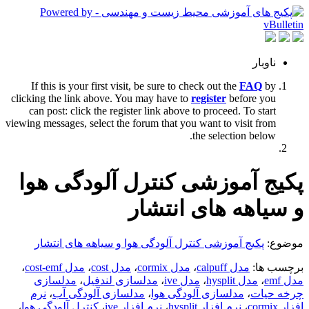
ناوبار
If this is your first visit, be sure to check out the
FAQ
by
clicking the link above. You may have to
register
before you
can post: click the register link above to proceed. To start
viewing messages, select the forum that you want to visit from
the selection below.
پکیج آموزشی کنترل آلودگی هوا
و سیاهه های انتشار
موضوع:
پکیج آموزشی کنترل آلودگی هوا و سیاهه های انتشار
برچسب ها:
مدل calpuff
،
مدل cormix
،
مدل cost
،
مدل cost-emf
،
مدل emf
،
مدل hysplit
،
مدل ive
،
مدلسازی لندفیل
،
مدلسازی
چرخه حیات
،
مدلسازی آلودگی هوا
،
مدلسازی آلودگی آب
،
نرم
افزار cormix
،
نرم افزار hysplit
،
نرم افزار ive
،
کنترل آلودگی هوا
،