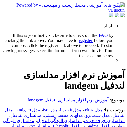
ناوبار
If this is your first visit, be sure to check out the
FAQ
by
clicking the link above. You may have to
register
before you
can post: click the register link above to proceed. To start
viewing messages, select the forum that you want to visit from
the selection below.
آموزش نرم افزار مدلسازی
لندفیل landgem
موضوع:
آموزش نرم افزار مدلسازی لندفیل landgem
برچسب ها:
مدل adms
،
مدل hysplit
،
مدل ive
،
مدل landgem
،
مدل
لندفیل
،
مدل سیماپرو
،
مدلهای محیط زیستی
،
مدلسازی لندفیل
،
مدلسازی چرخه حیات
،
مدلسازی آلودگی لندفیل
،
مدلسازی آلودگی
هوا
،
نرم افزار adms
،
نرم افزار hysplit
،
نرم افزار ive
،
نرم افزار