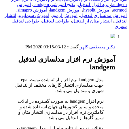
landgem
،
نرم افزار لندفیل
،
پکیج آموزشی landgem
،
آموزش
aermod
،
آموزش hysplit
،
آموزش landgem
،
آموزش simapro
،
آموزش مدلسازی لندفیل
،
آموزش ارمود
،
آموزش سیماپرو
،
انتشار
لندفیل
،
انتشار متان از لندفیل
،
طراحی لندفیل
،
طراحی لندفیل
شهری
دکتر مصطفی کلهر
گفت::
12-03-2020
03:15 PM
آموزش نرم افزار مدلسازی لندفیل
landgem
مدل landgem نرم افزار ارائه شده توسط epa
جهت مدلسازی انتشار گازهای مختلف از لندفیل
شهری و متداول می باشد.
نرم افزار landgem به صورت گسترده در ایالات
متحده و سایر کشورهای جهان استفاده شده و
کاملترین نرم افزار در مدلسازی انتشار متان و
سایر گازها از لندفیل می باشد.
مقالات زیادی از نتایج حاصل از مدل landgem به