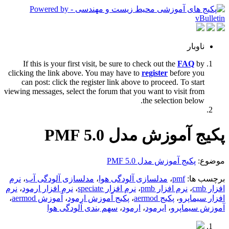
ناوبار
If this is your first visit, be sure to check out the
FAQ
by
clicking the link above. You may have to
register
before you
can post: click the register link above to proceed. To start
viewing messages, select the forum that you want to visit from
the selection below.
پکیج آموزش مدل PMF 5.0
موضوع:
پکیج آموزش مدل PMF 5.0
برچسب ها:
pmf
،
مدلسازی آلودگی هوا
،
مدلسازی آلودگی آب
،
نرم
افزار cmb
،
نرم افزار pmb
،
نرم افزار speciate
،
نرم افزار ارمود
،
نرم
افزار سیماپرو
،
پکیج aermod
،
پکیج آموزش ارمود
،
آموزش aermod
،
آموزش سیماپرو
،
ایرمود
،
ارمود
،
سهم بندی آلودگی هوا