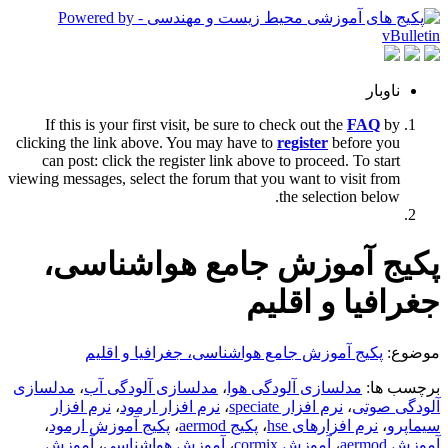
ناوبار
If this is your first visit, be sure to check out the
FAQ
by
clicking the link above. You may have to
register
before you
can post: click the register link above to proceed. To start
viewing messages, select the forum that you want to visit from
the selection below.
پکیج آموزش جامع هواشناسی،
جغرافیا و اقلیم
موضوع:
پکیج آموزش جامع هواشناسی، جغرافیا و اقلیم
برچسب ها:
مدلسازی آلودگی هوا
،
مدلسازی آلودگی آب
،
مدلسازی
آلودگی صوتی
،
نرم افزار speciate
،
نرم افزار ارمود
،
نرم افزار
سیماپرو
،
نرم افزارهای hse
،
پکیج aermod
،
پکیج آموزش ارمود
،
آموزش aermod
،
آموزش cormix
،
آموزش هواشناسی
،
آموزش