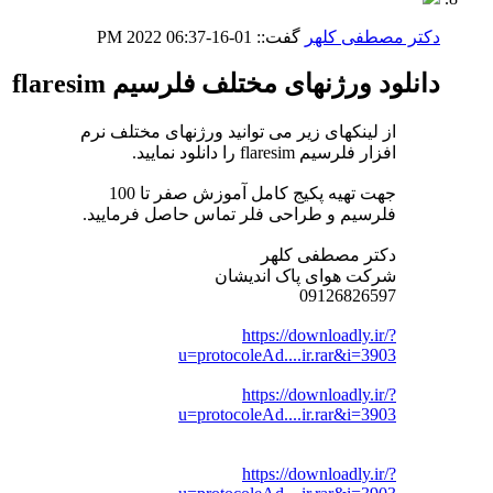
دکتر مصطفی کلهر
گفت::
01-16-2022
06:37 PM
دانلود ورژنهای مختلف فلرسیم flaresim
از لینکهای زیر می توانید ورژنهای مختلف نرم
افزار فلرسیم flaresim را دانلود نمایید.
جهت تهیه پکیج کامل آموزش صفر تا 100
فلرسیم و طراحی فلر تماس حاصل فرمایید.
دکتر مصطفی کلهر
شرکت هوای پاک اندیشان
09126826597
https://downloadly.ir/?
u=protocoleAd....ir.rar&i=3903
https://downloadly.ir/?
u=protocoleAd....ir.rar&i=3903
https://downloadly.ir/?