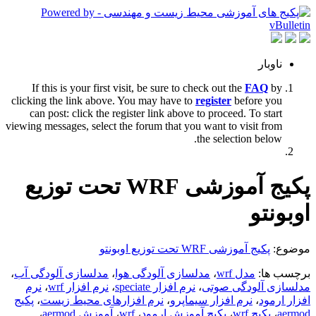
ناوبار
If this is your first visit, be sure to check out the
FAQ
by
clicking the link above. You may have to
register
before you
can post: click the register link above to proceed. To start
viewing messages, select the forum that you want to visit from
the selection below.
پکیج آموزشی WRF تحت توزیع
اوبونتو
موضوع:
پکیج آموزشی WRF تحت توزیع اوبونتو
برچسب ها:
مدل wrf
،
مدلسازی آلودگی هوا
،
مدلسازی آلودگی آب
،
مدلسازی آلودگی صوتی
،
نرم افزار speciate
،
نرم افزار wrf
،
نرم
افزار ارمود
،
نرم افزار سیماپرو
،
نرم افزارهای محیط زیست
،
پکیج
aermod
،
پکیج wrf
،
پکیج آموزش ارمود
،
wrf
،
آموزش aermod
،