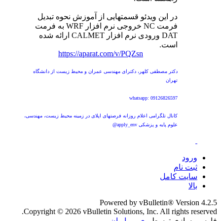
در این ویدئو قسمتهایی از آموزش نحوه تبدیل
فرمت NC خروجی نرم افزار WRF به فرمت
DAT ورودی نرم افزار CALMET ارائه شده
است.
https://aparat.com/v/PQZsn
دکتر مصطفی کلهر، دکترای مهندسی عمران و محیط زیست از دانشگاه
تهران
whatsapp: 09126826597
کانال تلگرامی اعلام روزانه فرصتهای اپلای در زمینه محیط زیست، مهندسی،
علوم پایه و پزشکی apply_env@
ورود
ثبت نام
سایت کامل
بالا
Powered by vBulletin® Version 4.2.5
Copyright © 2026 vBulletin Solutions, Inc. All rights reserved.
فارسی سازی توسط
وی بی ایران