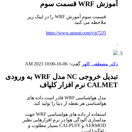
آموزش WRF قسمت سوم
قسمت سوم آموزش WRF را در لینک زیر
ملاحظه می کنید.
https://www.aparat.com/v/p72J5
دکتر مصطفی کلهر
گفت::
06-16-2023
10:00 AM
تبدیل خروجی NC مدل WRF به ورودی
CALMET نرم افزار کلپاف
مدل هواشناسی WRF قادر است داده های
هواشناسی هر نقطه از دنیا را تولید کند.
استفاده از داده های هواشناسی WRF جهت
مدلسازی آلودگی هوا در نرم افزارهایی نظیر
AERMOD و CALPUFF بسیار مطلوب و
راهگشا است.