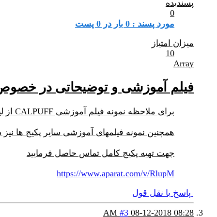
پسندیده
0
مورد پسند : 0 بار در 0 پست
میزان امتیاز
10
Array
فیلم آموزشی و توضیحاتی در خصوص ALPUFF
برای ملاحظه نمونه فیلم آموزشی CALPUFF از لینک زیر استفاده کنید
همچنین نمونه فیلمهای آموزشی سایر پکیج ها نیز 
جهت تهیه پکیج کامل تماس حاصل فرمایید
https://www.aparat.com/v/RlupM
پاسخ با نقل قول
#3
08-12-2018
08:28 AM