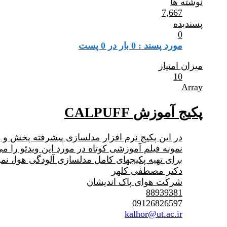
نوشته ها
7,667
پسندیده
0
مورد پسند : 0 بار در 0 پست
میزان امتیاز
10
Array
پکیج آموزش CALPUFF
در این پکیج نرم افزار مدلسازی پیشرفته پخش و پراکنش آلودگی
نمونه فیلم آموزشی کوتاه در مورد این ویدئو را م
برای تهیه پکیجهای کامل مدلسازی آلودگی هوا، نمون
دکتر مصطفی کلهر
شرکت هوای پاک اندیشان
88939381
09126826597
kalhor@ut.ac.ir