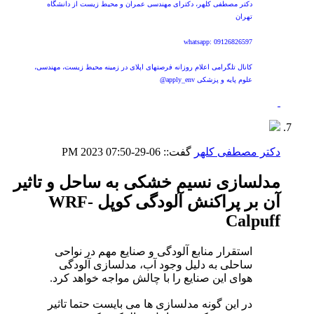
دکتر مصطفی کلهر، دکترای مهندسی عمران و محیط زیست از دانشگاه
تهران
whatsapp: 09126826597
کانال تلگرامی اعلام روزانه فرصتهای اپلای در زمینه محیط زیست، مهندسی،
علوم پایه و پزشکی apply_env@
دکتر مصطفی کلهر
گفت::
06-29-2023
07:50 PM
مدلسازی نسیم خشکی به ساحل و تاثیر
آن بر پراکنش آلودگی کوپل WRF-
Calpuff
استقرار منابع آلودگی و صنایع مهم در نواحی
ساحلی به دلیل وجود آب، مدلسازی آلودگی
هوای این صنایع را با چالش مواجه خواهد کرد.
در این گونه مدلسازی ها می بایست حتما تاثیر