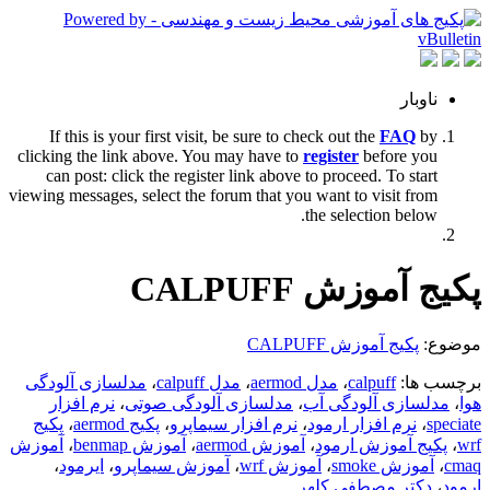
ناوبار
If this is your first visit, be sure to check out the
FAQ
by
clicking the link above. You may have to
register
before you
can post: click the register link above to proceed. To start
viewing messages, select the forum that you want to visit from
the selection below.
پکیج آموزش CALPUFF
موضوع:
پکیج آموزش CALPUFF
برچسب ها:
calpuff
،
مدل aermod
،
مدل calpuff
،
مدلسازی آلودگی
هوا
،
مدلسازی آلودگی آب
،
مدلسازی آلودگی صوتی
،
نرم افزار
speciate
،
نرم افزار ارمود
،
نرم افزار سیماپرو
،
پکیج aermod
،
پکیج
wrf
،
پکیج آموزش ارمود
،
آموزش aermod
،
آموزش benmap
،
آموزش
cmaq
،
آموزش smoke
،
آموزش wrf
،
آموزش سیماپرو
،
ایرمود
،
ارمود
،
دکتر مصطفی کلهر