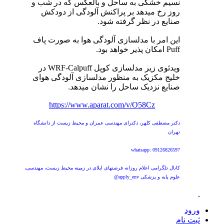
نسیم خشکی به ساحل و بالعکس که در شب و
روز رخ میدهد بر پراکنش آلودگی از دودکش
صنایع در نظر گرفته شود.
این امر با مدلسازی آلودگی هوا به صورت پاف
Puff امکان پذیر خواهد بود.
ویدئوی زیر مدلسازی کوپل WRF-Calpuff در
خلیج مکزیک به منظور مدلسازی آلودگی هوای
صنایع نزدیک ساحل را نشان میدهد.
https://www.aparat.com/v/O58Cz
دکتر مصطفی کلهر، دکترای مهندسی عمران و محیط زیست از دانشگاه
تهران
whatsapp: 09126826597
کانال تلگرامی اعلام روزانه فرصتهای اپلای در زمینه محیط زیست، مهندسی،
علوم پایه و پزشکی apply_env@
ورود
ثبت نام