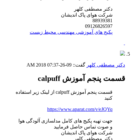
دکتر مصطفی کلهر
شرکت هوای پاک اندیشان
88939381
09126826597
پکیج های آموزشی مهندسی محیط زیست
دکتر مصطفی کلهر
گفت::
09-26-2018
07:37 AM
قسمت پنجم آموزش calpuff
قسمت پنجم آموزش calpuff از لینک زیر استفاده
کنید
https://www.aparat.com/v/eJQYq
جهت تهیه پکیج های کامل مدلسازی آلودگی هوا
و صوت تماس حاصل فرمایید
شرکت هوای پاک اندیشان
دکتر مصطفی کلهر