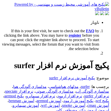
ناوبار
If this is your first visit, be sure to check out the
FAQ
by
clicking the link above. You may have to
register
before you
can post: click the register link above to proceed. To start
viewing messages, select the forum that you want to visit from
the selection below.
پکیج آموزش نرم افزار surfer
موضوع:
پکیج آموزش نرم افزار surfer
برچسب ها:
surfer
،
مدلهای هواشناسی
،
مدلسازی آلودگی هوا
،
مدلسازی آلودگی آب
،
مدلسازی آلودگی صوتی
،
نرم افزار speciate
،
نرم افزار surfer
،
نرم افزار ارمود
،
نرم افزار سیماپرو
،
پکیج aermod
،
پکیج wrf
،
پکیج آموزش ارمود
،
آموزش aermod
،
آموزش benmap
،
آموزش cmaq
،
آموزش smoke
،
آموزش wrf
،
آموزش سیماپرو
،
ایرمود
،
ارمود
،
دکتر مصطفی کلهر