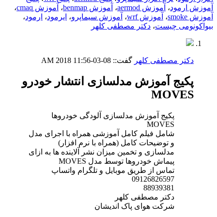
آموزش ارمود
،
آموزش aermod
،
آموزش benmap
،
آموزش cmaq
،
آموزش smoke
،
آموزش wrf
،
آموزش سیماپرو
،
ایرمود
،
ارمود
،
بیواکونومی چیست
،
دکتر مصطفی کلهر
دکتر مصطفی کلهر
گفت::
08-03-2018
11:56 AM
پکیج آموزش مدلسازی انتشار خودرو
MOVES
پکیج آموزش مدلسازی آلودگی خودروها
MOVES
شامل فیلم کامل آموزشی همراه با اجرای مدل
و توضیحات کامل (همراه با نرم افزار)
مدلسازی و تخمین میزان نشر آلاینده ها به ازای
پیماش خودروها توسط مدل MOVES
تماس از طریق موبایل و تلگرام واتساپ
09126826597
88939381
دکتر مصطفی کلهر
شرکت هوای پاک اندیشان