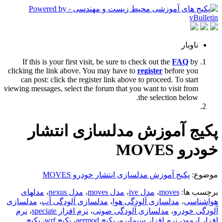
ناوبار
If this is your first visit, be sure to check out the
FAQ
by
clicking the link above. You may have to
register
before you
can post: click the register link above to proceed. To start
viewing messages, select the forum that you want to visit from
the selection below.
پکیج آموزش مدلسازی انتشار
خودرو MOVES
موضوع:
پکیج آموزش مدلسازی انتشار خودرو MOVES
برچسب ها:
moves
،
مدل ive
،
مدل moves
،
مدل nexus
،
مدلهای
هواشناسی
،
مدلسازی آلودگی هوا
،
مدلسازی آلودگی آب
،
مدلسازی
آلودگی خودرو
،
مدلسازی آلودگی صوتی
،
نرم افزار speciate
،
نرم
افزار ارمود
،
نرم افزار سیماپرو
،
پکیج aermod
،
پکیج wrf
،
پکیج