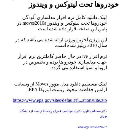
خودروها تحت لینوکس و ویندوز
لینک دانلود کامل نرم افزار مدلسازی آلودگی
خودروها تحت لینوکس و ویندوز moves2010a در
پایین این صفحه قرار داده شده است.
این ورژن آخرین ورژن ارائه شده می باشد که در
سال 2010 ریلیز شده است.
نرم افزار ive در حال حاضر کاملترین نرم افزار
جهت مدلسازی خودرو ها بوده و بخصوص در
اروپا و آسیا استفاده می گردد.
لینک مستقیم دانلود مدل مووز Moves از وبسایت
آژانس حفاظت محیط زیست آمریکا EPA:
https://www.epa.gov/sites/default/fi...ationsuite.zip
دکتر مصطفی کلهر، دکترای مهندسی عمران و محیط زیست از دانشگاه
تهران
whatsapp: 09126826597