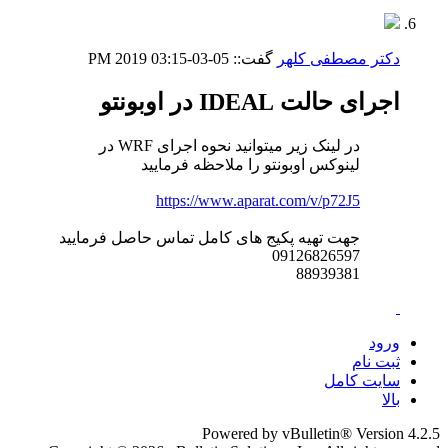
دکتر مصطفی کلهر
گفت::
05-03-2019
03:15 PM
اجرای حالت IDEAL در اوبونتو
در لینک زیر میتوانید نحوه اجرای WRF در
لینوکس اوبونتو را ملاحظه فرمایید
https://www.aparat.com/v/p72J5
جهت تهیه پکیج های کامل تماس حاصل فرمایید
09126826597
88939381
ورود
ثبت نام
سایت کامل
بالا
Powered by vBulletin® Version 4.2.5