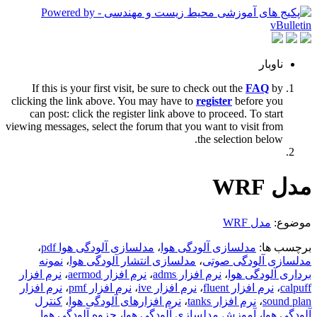
ناوبار
If this is your first visit, be sure to check out the
FAQ
by
clicking the link above. You may have to
register
before you
can post: click the register link above to proceed. To start
viewing messages, select the forum that you want to visit from
the selection below.
مدل WRF
موضوع:
مدل WRF
برچسب ها:
مدلسازی آلودگی هوا
،
مدلسازی آلودگی هوا pdf
،
مدلسازی آلودگی صوتی
،
مدلسازی انتشار آلودگی هوا
،
نمونه
برداری آلودگی هوا
،
نرم افزار adms
،
نرم افزار aermod
،
نرم افزار
calpuff
،
نرم افزار fluent
،
نرم افزار ive
،
نرم افزار pmf
،
نرم افزار
sound plan
،
نرم افزار tanks
،
نرم افزارهای آلودگی هوا
،
کنترل
آلودگی هوا
،
آموزش مدلسازی آلودگی هوا
،
جزوه آلودگی هوا