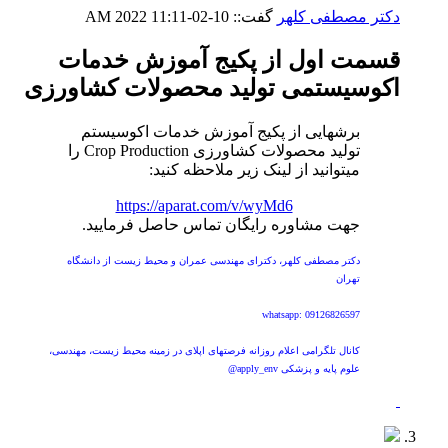
دکتر مصطفی کلهر
گفت::
10-02-2022
11:11 AM
قسمت اول از پکیج آموزش خدمات
اکوسیستمی تولید محصولات کشاورزی
برشهایی از پکیج آموزش خدمات اکوسیستم
تولید محصولات کشاورزی Crop Production را
میتوانید از لینک زیر ملاحظه کنید:
https://aparat.com/v/wyMd6
جهت مشاوره رایگان تماس حاصل فرمایید.
دکتر مصطفی کلهر، دکترای مهندسی عمران و محیط زیست از دانشگاه
تهران
whatsapp: 09126826597
کانال تلگرامی اعلام روزانه فرصتهای اپلای در زمینه محیط زیست، مهندسی،
علوم پایه و پزشکی apply_env@