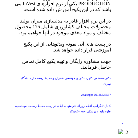
PRODUCTION یکی از نرم افزارهای InVest می
باشد که در این پکیج آموزش داده شده است.
در این نرم افزار قادر به مدلسازی میزان تولید
محصولات مختلف کشاورزی شامل 175 محصول
مختلف و مواد مغذی موجود در آنها خواهیم بود.
در پست های آتی نمونه ویدئوهایی از این پکیج
آموزشی قرار داده خواهد شد.
جهت مشاوره رایگان و تهیه پکیج کامل تماس
حاصل فرمایید.
دکتر مصطفی کلهر، دکترای مهندسی عمران و محیط زیست از دانشگاه
تهران
whatsapp: 09126826597
کانال تلگرامی اعلام روزانه فرصتهای اپلای در زمینه محیط زیست، مهندسی،
علوم پایه و پزشکی apply_env@