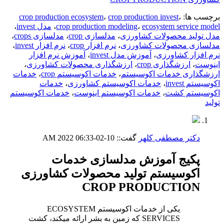
برچسب ها:
،
crop production invest
،
crop production ecosystem
ecosystem service model
،
crop production modeling
،
مدل invest
،
مدل تولید محصولات کشاورزی
،
مدلسازی crop
،
مدلسازی crops
،
مدلسازی محصولات کشاورزی
،
نرم افزار crop
،
نرم افزار invest
،
نرم افزار کشاورزی
،
آموزش مدل invest
،
آموزش نرم افزار
اینوست
،
ارزشگذاری crop
،
ارزشگذاری محصولات کشاورزی
،
ارزشگذاری خدمات اکوسیستم
،
خدمات اکوسیستم crop
،
خدمات
اکوسیستم invest
،
خدمات اکوسیستم کشاورزی
،
خدمات
اکوسیستم کشت
،
خدمات اکوسیستم اینوست
،
خدمات اکوسیستم
تولید
دکتر مصطفی کلهر
گفت::
10-02-2022
06:33 AM
پکیج آموزش مدلسازی خدمات
اکوسیستم تولید محصولات کشاورزی
CROP PRODUCTION
یکی از خدمات اکوسیستم ECOSYSTEM
SERVICES که زمین به بشر ارائه میکند، کشت