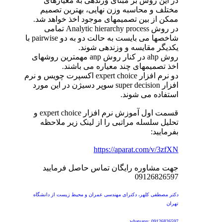
در این روش بر مبنای وزندهی به معیارهای
مختلف و محاسبه وزن نهایی، بهترین تصمیم
ممکن از بین تصمیمهای موجود اخذ خواهد شد.
در روش Analytic hierarchy process تمامی
شاخصها می بایست به حالت دو به دو pairwise با
یکدیگر مقایسه و وزندهی شوند.
روش ahp در کنار روش anp مهمترین روشهای
اخذ تصمیمهای چند معیاره می باشند.
دو نرم افزار expert choice اکسپرت چویس و نرم
افزار super decision سوپر دسیژن در این مورد
استفاده می شوند.
قسمت اول آموزش نرم افزار expert choice و
تحلیل سلسله مراتبی را از لینک زیر ملاحظه
بفرمایید:
https://aparat.com/v/3zfXN
جهت مشاوره رایگان تماس حاصل فرمایید
09126826597
دکتر مصطفی کلهر، دکترای مهندسی عمران و محیط زیست از دانشگاه
تهران
whatsapp: 09126826597