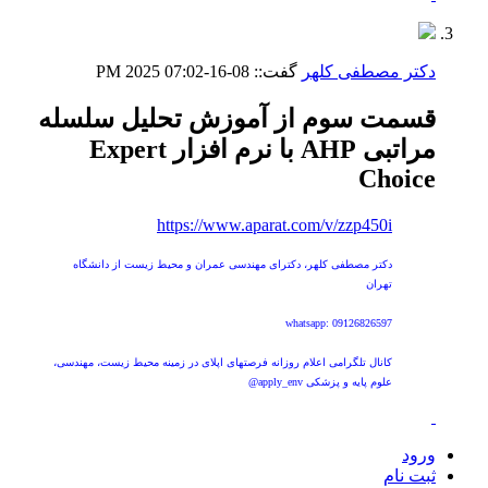
دکتر مصطفی کلهر
گفت::
08-16-2025
07:02 PM
قسمت سوم از آموزش تحلیل سلسله
مراتبی AHP با نرم افزار Expert
Choice
https://www.aparat.com/v/zzp450i
دکتر مصطفی کلهر، دکترای مهندسی عمران و محیط زیست از دانشگاه
تهران
whatsapp: 09126826597
کانال تلگرامی اعلام روزانه فرصتهای اپلای در زمینه محیط زیست، مهندسی،
علوم پایه و پزشکی apply_env@
ورود
ثبت نام