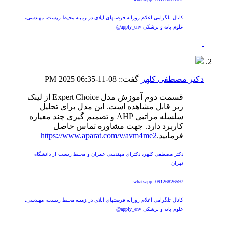
کانال تلگرامی اعلام روزانه فرصتهای اپلای در زمینه محیط زیست، مهندسی،
علوم پایه و پزشکی apply_env@
دکتر مصطفی کلهر
گفت::
08-11-2025
06:35 PM
قسمت دوم آموزش مدل Expert Choice از لینک
زیر قابل مشاهده است. این مدل برای تحلیل
سلسله مراتبی AHP و تصمیم گیری چند معیاره
کاربرد دارد. جهت مشاوره تماس حاصل
فرمایید.
https://www.aparat.com/v/avm4me2
دکتر مصطفی کلهر، دکترای مهندسی عمران و محیط زیست از دانشگاه
تهران
whatsapp: 09126826597
کانال تلگرامی اعلام روزانه فرصتهای اپلای در زمینه محیط زیست، مهندسی،
علوم پایه و پزشکی apply_env@