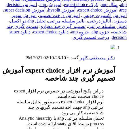
ahp
،
مثال anp
،
کرک expert choice
،
آموزش anp
،
آموزش decision
tree
،
آموزش expert choice
،
آموزش hysplit
،
آموزش super decision
،
آموزش اکسپرت چویس
،
آموزش درخت تصمیم
،
آموزش سوپر
دسیژن
،
آنالیز درختی
،
آنالیز سلسله مراتبی
،
تحلیل ahp در اکسل
،
تحلیل سلسله مراتبی
،
تصمیم گیری چند معیاره
،
تصمیم گیری چند
شاخصه
،
جزوه ahp
،
جزوه anp
،
دانلود expert choice
،
دانلود super
decision
،
درخت تصمیم گیری
دکتر مصطفی کلهر
گفت::
10-28-2021
02:10 PM
آموزش نرم افزار expert choice آموزش
تصمیم گیری چند شاخصه
در این پکیج آموزشی در خصوص نرم افزار expert
choice صحبت شده است.
نرم افزار expert choice به منظور تحلیل سلسله
مراتبی ahp جهت اخذ تصمیم گیریهای چند
شاخصه به کار می رود.
تحلیل سلسله مراتبی ahp یا Analytic hierarchy
process توسط آقای saaty ارائه شده است.