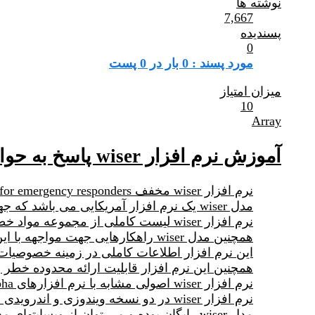
نوشته ها
7,667
پسندیده
0
مورد پسند : 0 بار در 0 پست
میزان امتیاز
10
Array
آموزش نرم افزار wiser پاسخ به حوادث شیمیایی
نرم افزار wiser مخفف wireless information system for emergency respondersمی باشد.
مدل wiser یک نرم افزار آمریکایی می باشد که جهت ایمنی در مواجهه با مواد خطرناک اعم از شیمیایی، مواد رادیواکتیو و بیولوژیکی ارائه شده است.
نرم افزار wiser لیست کاملی از مجموعه مواد خطرناک به همراه اثرات سلامتی آنها دارد.
همچنین مدل wiser راهکارهایی جهت مواجهه با این مواد در حوادث و جلوگیری از آسیب و حفظ ایمنی ارائه کرده است.
این نرم افزار اطلاعات کاملی در زمینه خصوصیات 
همچنین این نرم افزار قابلیت ارائه محدوده خطر به صورت دو
نرم افزار wiser اصولی مشابه با نرم افزارهای hazmat، phast، aloha و hem3 دارد.
نرم افزار wiser در دو نسخه ویندوزی و اندرویدی ارائه شده است.
مدل wiser رایگان بوده و می توان از وبسایتهای مذکور دانلود نمود.