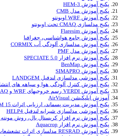
پکیج آموزش HEM-3
پکیج آموزش مدل CMB
پکیج آموزش WRF اوبونتو
پکیج مدلسازی CMAQ تحت اوبونتو
پکیج آموزش Flaresim
پکیج آموزش جامع هواشناسی، جغرافیا
پکیج آموزش مدلسازی آلودگی آب CORMIX
پکیج آموزش مدل PMF
پکیج آموزش نرم افزار SPECIATE 5.0
پکیج آموزش BenMap
پکیج آموزش SIMAPRO
پکیج آموزشی مدلسازی لندفیل LANDGEM
پکیج آموزش کنترل آلودگی هوا و سیاهه های انتشا
پکیج آموزش VERDI رسم خروجیهای WRF و CMAQ
آموزش اپلیکیشن AirVisual
پکیج آموزش مدیریت پسماند، ارزیابی اثرات WARM 15
پکیج آموزشی مدلسازی شیرابه لندفیل HELP4
پکیج آموزش نرم افزار کریستال بال، روش مونته ک
پکیج آموزش نرم افزار Aquacrop
پکیج آموزش RESRAD مدلسازی اثرات تشعشعات رادیواکتیو