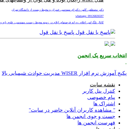
دکتر مصطفی کلهر، دکترای مهندسی عمران و محیط زیست از دانشگاه تهران
whatsapp: 09126826597
کانال تلگرامی اعلام روزانه فرصتهای اپلای در زمینه محیط زیست، مهندسی، علوم پایه و پزشکی nv
پاسخ با نقل قول
انتخاب سریع یک انجمن
پکیج آموزش نرم افزار WISER مدیریت حوادث شیمیایی
بالا
نقشه سایت
کنترل پنل کاربر
پیام خصوصی
اشتراک ها
" مشاهده کاربران آنلاین حاضر در سایت"
جست و جوی انجمن ها
فهرست انجمن ها