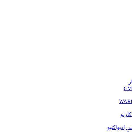
ر
ارلو