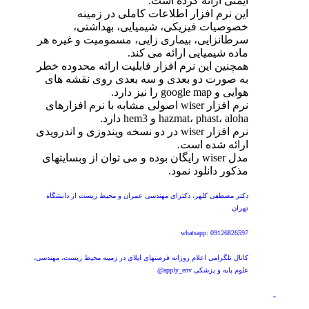
ایمنی ارائه کرده است.
این نرم افزار اطلاعات کاملی در زمینه
خصوصیات فیزیکی، شیمیایی، بهداشتی،
سرطانزایی، بیماری زایی، مسمومیت و غیره هر
ماده شیمیایی ارائه می کند.
همچنین این نرم افزار قابلیت ارائه محدوده خطر
به صورت دو بعدی و سه بعدی روی نقشه های
هوایی و google map را نیز دارد.
نرم افزار wiser اصولی مشابه با نرم افزارهای
hazmat، phast، aloha و hem3 دارد.
نرم افزار wiser در دو نسخه ویندوزی و اندرویدی
ارائه شده است.
مدل wiser رایگان بوده و می توان از وبسایتهای
مذکور دانلود نمود.
دکتر مصطفی کلهر، دکترای مهندسی عمران و محیط زیست از دانشگاه
تهران
whatsapp: 09126826597
کانال تلگرامی اعلام روزانه فرصتهای اپلای در زمینه محیط زیست، مهندسی،
علوم پایه و پزشکی apply_env@