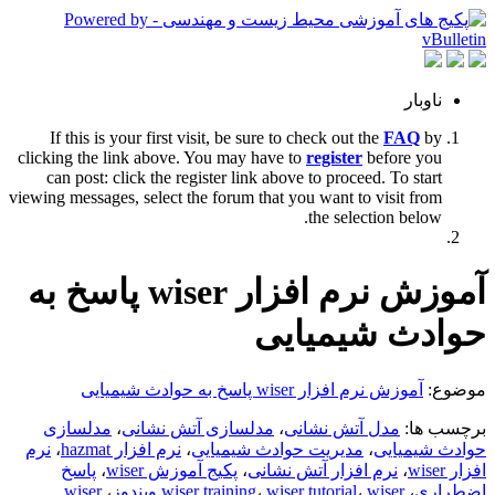
ناوبار
If this is your first visit, be sure to check out the
FAQ
by
clicking the link above. You may have to
register
before you
can post: click the register link above to proceed. To start
viewing messages, select the forum that you want to visit from
the selection below.
آموزش نرم افزار wiser پاسخ به
حوادث شیمیایی
موضوع:
آموزش نرم افزار wiser پاسخ به حوادث شیمیایی
برچسب ها:
مدل آتش نشانی
،
مدلسازی آتش نشانی
،
مدلسازی
حوادث شیمیایی
،
مدیریت حوادث شیمیایی
،
نرم افزار hazmat
،
نرم
افزار wiser
،
نرم افزار آتش نشانی
،
پکیج آموزش wiser
،
پاسخ
اضطراری
،
wiser ویندوز
،
wiser tutorial
،
wiser training
،
wiser