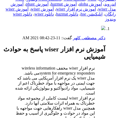
اندروید
،
آموزش aloha
،
آموزش hazmat
،
آموزش phast
،
آموزش
مدل wiser
،
آموزش نرم افزار wiser
،
آموزش wiser
،
آموزش wiser
رایگان
،
اپلیکیشن hse
،
دانلود hazmat
،
دانلود wiser
،
دانلود wiser
ویندوز
دکتر مصطفی کلهر
گفت::
11-23-2021
08:42 AM
آموزش نرم افزار wiser پاسخ به حوادث
شیمیایی
نرم افزار wiser مخفف wireless information
system for emergency respondersمی باشد.
مدل wiser یک نرم افزار آمریکایی می باشد که
جهت ایمنی در مواجهه با مواد خطرناک اعم از
شیمیایی، مواد رادیواکتیو و بیولوژیکی ارائه شده
است.
نرم افزار wiser لیست کاملی از مجموعه مواد
خطرناک به همراه اثرات سلامتی آنها دارد.
همچنین مدل wiser راهکارهایی جهت مواجهه با
این مواد در حوادث و جلوگیری از آسیب و حفظ