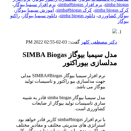
simba biogas
،
نرم افزار simba#biogas
،
نرم افزار سیمبا بیوگاز
،
کرک simba biogas
،
کرک simba#biogas
،
آموزش سیمبا بیوگاز
،
بیوگاز کشاورزی
،
دانلود simba biogas
،
دانلود سیمبا بیوگاز
،
راکتو
بیوگاز
دکتر مصطفی کلهر
گفت::
03-02-2022
02:55 PM
مدل سیمبا بیوگاز SIMBA Biogas
مدلسازی بیوراکتور
نرم افزار سیمبا بیوگاز SIMBA#Biogas مدلی
جهت مدلسازی بیو راکتور و تاسیسات تولید
بیوگاز می باشد.
مدل سیمبا بیوگاز simba biogas قادر به شبیه
سازی تاسیسات تولید بیوگاز از ضایعات
کشاورزی است.
با نرم افزار simba#biogas کاربر قادر خواهد بود
استراتژی های مدیریتی مخلتف و مقادیر مختلف
خوراک ورودی را در تاسیسات تولید بیوگاز بکار