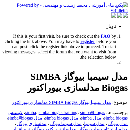
ناوبار
If this is your first visit, be sure to check out the
FAQ
by
clicking the link above. You may have to
register
before you
can post: click the register link above to proceed. To start
viewing messages, select the forum that you want to visit from
the selection below.
مدل سیمبا بیوگاز SIMBA
Biogas مدلسازی بیوراکتور
موضوع:
مدل سیمبا بیوگاز SIMBA Biogas مدلسازی بیوراکتور
برچسب ها:
simba#biogas
،
simba biogas training
،
simba
،
لایسنس
simba biogas
،
مدل simba
،
مدل simba biogas
،
مدل simba#biogas
،
مدل بیوگاز
،
مدل سیمبا
،
مدل سیمبا بیوگاز
،
مدلسازی بیوگاز
،
مدلسازی تاسیسات بیوگاز
،
مدلسازی راکتور بیوگاز
،
نرم افزار