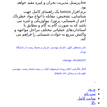
hse،پرسنل مدیریت بحران و غیره مفید خواهد
بود.
نرم افزار hamzat یک راهنمای کامل جهت
شناسایی، تشخیص، مقابله با انواع مواد خطرناک
اعم از شیمیایی، پرتوزا، بیولوژیکی و غیره می
باشد که به صورت گام به گام و مطابق با
استانداردهای عملیاتی مختلف مراحل مواجهه و
واکنش سریع به حوادث شیمیایی را فراهم می
کند.
دکتر مصطفی کلهر، دکترای مهندسی عمران و محیط زیست از دانشگاه
تهران
whatsapp: 09126826597
کانال تلگرامی اعلام روزانه فرصتهای اپلای در زمینه محیط زیست، مهندسی،
علوم پایه و پزشکی apply_env@
ورود
ثبت نام
سایت کامل
بالا