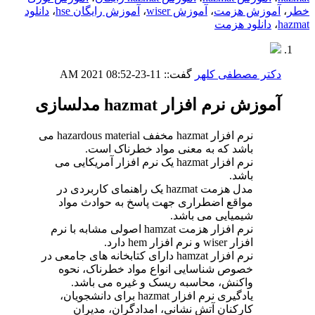
خطر
،
آموزش هزمت
،
آموزش wiser
،
آموزش رایگان hse
،
دانلود
hazmat
،
دانلود هزمت
دکتر مصطفی کلهر
گفت::
11-23-2021
08:52 AM
آموزش نرم افزار hazmat مدلسازی
نرم افزار hazmat مخفف hazardous material می
باشد که به معنی مواد خطرناک است.
نرم افزار hazmat یک نرم افزار آمریکایی می
باشد.
مدل هزمت hazmat یک راهنمای کاربردی در
مواقع اضطراری جهت پاسخ به حوادث مواد
شیمیایی می باشد.
نرم افزار هزمت hamzat اصولی مشابه با نرم
افزار wiser و نرم افزار hem دارد.
نرم افزار hamzat دارای کتابخانه های جامعی در
خصوص شناسایی انواع مواد خطرناک، نحوه
واکنش، محاسبه ریسک و غیره می باشد.
یادگیری نرم افزار hazmat برای دانشجویان،
کارکنان آتش نشانی، امدادگران، مدیران