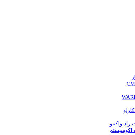
ر
ارلو