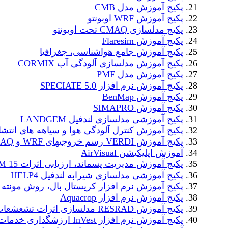
پکیج آموزش مدل CMB
پکیج آموزش WRF اوبونتو
پکیج مدلسازی CMAQ تحت اوبونتو
پکیج آموزش Flaresim
پکیج آموزش جامع هواشناسی، جغرافیا
پکیج آموزش مدلسازی آلودگی آب CORMIX
پکیج آموزش مدل PMF
پکیج آموزش نرم افزار SPECIATE 5.0
پکیج آموزش BenMap
پکیج آموزش SIMAPRO
پکیج آموزشی مدلسازی لندفیل LANDGEM
پکیج آموزش کنترل آلودگی هوا و سیاهه های انتشا
پکیج آموزش VERDI رسم خروجیهای WRF و CMAQ
آموزش اپلیکیشن AirVisual
پکیج آموزش مدیریت پسماند، ارزیابی اثرات WARM 15
پکیج آموزشی مدلسازی شیرابه لندفیل HELP4
پکیج آموزش نرم افزار کریستال بال، روش مونته ک
پکیج آموزش نرم افزار Aquacrop
پکیج آموزش RESRAD مدلسازی اثرات تشعشعات رادیواکتیو
پکیج آموزش نرم افزار InVest ارزشگذاری خدمات اکوسیستم