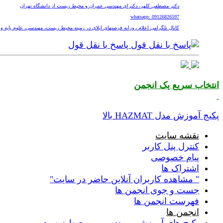
دکتر مصطفی کلهر، دکترای مهندسی عمران و محیط زیست از دانشگاه تهران
whatsapp: 09126826597
کانال تلگرامی اعلام روزانه فرصتهای اپلای در زمینه محیط زیست، مهندسی، علوم پایه و پزشکی nv
پاسخ با نقل قول
انتخاب سریع یک انجمن
پکیج آموزش مدل HAZMAT
بالا
نقشه سایت
کنترل پنل کاربر
پیام خصوصی
اشتراک ها
" مشاهده کاربران آنلاین حاضر در سایت"
جست و جوی انجمن ها
فهرست انجمن ها
انجمن ها