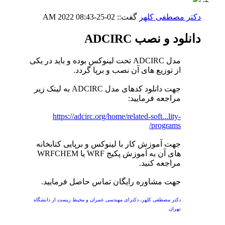
دکتر مصطفی کلهر
گفت::
02-25-2022
08:43 AM
دانلود و نصب ADCIRC
مدل ADCIRC تحت لینوکس بوده و باید در یکی
از توزیع های آن نصب و برپا گردد.
جهت دانلود کدهای مدل ADCIRC به لینک زیر
مراجعه فرمایید:
https://adcirc.org/home/related-soft...lity-
programs/
جهت آموزش کار با لینوکس و برپایی کتابخانه
های آن به آموزش پکیج WRF یا WRFCHEM
مراجعه کنید.
جهت مشاوره رایگان تماس حاصل فرمایید.
دکتر مصطفی کلهر، دکترای مهندسی عمران و محیط زیست از دانشگاه
تهران