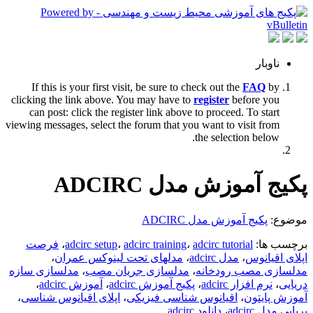
ناوبار
If this is your first visit, be sure to check out the
FAQ
by
clicking the link above. You may have to
register
before you
can post: click the register link above to proceed. To start
viewing messages, select the forum that you want to visit from
the selection below.
پکیج آموزش مدل ADCIRC
موضوع:
پکیج آموزش مدل ADCIRC
برچسب ها:
adcirc tutorial
،
adcirc training
،
adcirc setup
،
فرصت
اپلای اقیانوس
،
مدل adcirc
،
مدلهای تحت لینوکس عمران
،
مدلسازی مصب رودخانه
،
مدلسازی جریان مصب
،
مدلسازی سازه
دریایی
،
نرم افزار adcirc
،
پکیج آموزش adcirc
،
آموزش adcirc
،
آموزش پایتون
،
اقیانوس شناسی فیزیکی
،
اپلای اقیانوس شناسی
،
برپایی مدل adcirc
،
دانلود adcirc