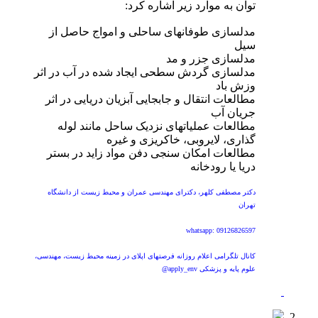
توان به موارد زیر اشاره کرد:
مدلسازی طوفانهای ساحلی و امواج حاصل از
سیل
مدلسازی جزر و مد
مدلسازی گردش سطحی ایجاد شده در آب در اثر
وزش باد
مطالعات انتقال و جابجایی آبزیان دریایی در اثر
جریان آب
مطالعات عملیاتهای نزدیک ساحل مانند لوله
گذاری، لایروبی، خاکریزی و غیره
مطالعات امکان سنجی دفن مواد زاید در بستر
دریا یا رودخانه
دکتر مصطفی کلهر، دکترای مهندسی عمران و محیط زیست از دانشگاه
تهران
whatsapp: 09126826597
کانال تلگرامی اعلام روزانه فرصتهای اپلای در زمینه محیط زیست، مهندسی،
علوم پایه و پزشکی apply_env@