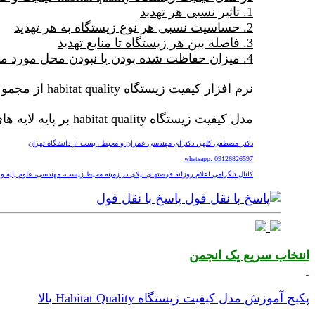
1. تاثیر نسبی هر تهدید
2. حساسیت نسبی هر نوع زیستگاه به هر تهدید
3. فاصله بین هر زیستگاه تا منابع تهدید
4. میزان حفاظت شده بودن یا نبودن محل مورد مطالعه
نرم افزار کیفیت زیستگاه habitat quality از مجموعه نرم افزارهای ارزشگذاری خدمات اکوسیستمی Invest می باشد و توسط دانشگاه استنفورد ارائه شده است.
مدل کیفیت زیستگاه habitat quality بر پایه لایه های شیپ فایل shp و رستر فایلها کار میکند.
دکتر مصطفی کلهر، دکترای مهندسی عمران و محیط زیست از دانشگاه تهران
whatsapp: 09126826597
کانال تلگرامی اعلام روزانه فرصتهای اپلای در زمینه محیط زیست، مهندسی، علوم پایه و پزشکی nv
پاسخ با نقل قول
انتخاب سریع یک انجمن
پکیج آموزش مدل کیفیت زیستگاه Habitat Quality
بالا