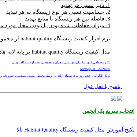
1. تاثیر نسبی هر تهدید
2. حساسیت نسبی هر نوع زیستگاه به هر تهدید
3. فاصله بین هر زیستگاه تا منابع تهدید
4. میزان حفاظت شده بودن یا نبودن محل مورد مطالعه
نرم افزار کیفیت زیستگاه habitat quality از مجموعه نرم افزارهای ارزشگذاری خدمات اکوسیستمی Invest می باشد و توسط دانشگاه استنفورد ارائه شده است.
مدل کیفیت زیستگاه habitat quality بر پایه لایه های شیپ فایل shp و رستر فایلها کار میکند.
دکتر مصطفی کلهر، دکترای مهندسی عمران و محیط زیست از دانشگاه تهران
whatsapp: 09126826597
کانال تلگرامی اعلام روزانه فرصتهای اپلای در زمینه محیط زیست، مهندسی، علوم پایه و پزشکی nv
پاسخ با نقل قول
انتخاب سریع یک انجمن
پکیج آموزش مدل کیفیت زیستگاه Habitat Quality
بالا