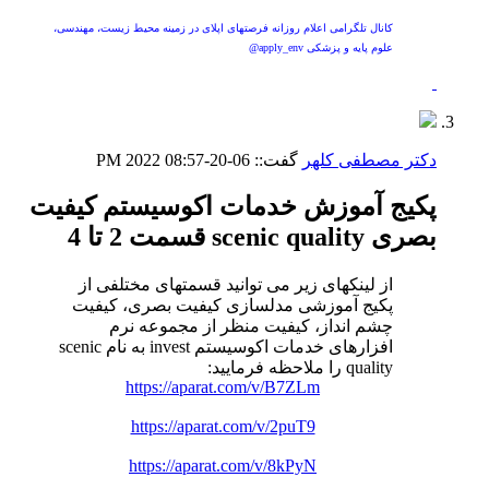
کانال تلگرامی اعلام روزانه فرصتهای اپلای در زمینه محیط زیست، مهندسی،
علوم پایه و پزشکی apply_env@
دکتر مصطفی کلهر
گفت::
06-20-2022
08:57 PM
پکیج آموزش خدمات اکوسیستم کیفیت
بصری scenic quality قسمت 2 تا 4
از لینکهای زیر می توانید قسمتهای مختلفی از
پکیج آموزشی مدلسازی کیفیت بصری، کیفیت
چشم انداز، کیفیت منظر از مجموعه نرم
افزارهای خدمات اکوسیستم invest به نام scenic
quality را ملاحظه فرمایید:
https://aparat.com/v/B7ZLm
https://aparat.com/v/2puT9
https://aparat.com/v/8kPyN