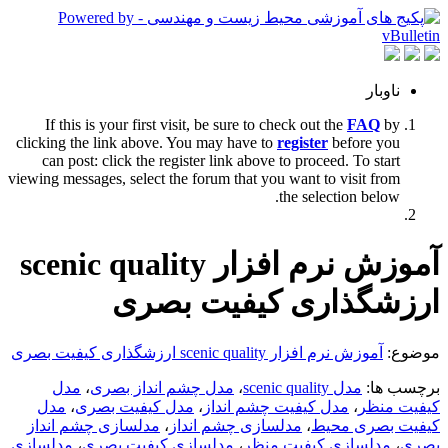
ناوبار
If this is your first visit, be sure to check out the
FAQ
by
clicking the link above. You may have to
register
before you
can post: click the register link above to proceed. To start
viewing messages, select the forum that you want to visit from
the selection below.
آموزش نرم افزار scenic quality
ارزشگذاری کیفیت بصری
موضوع:
آموزش نرم افزار scenic quality ارزشگذاری کیفیت بصری
برچسب ها:
مدل scenic quality
،
مدل چشم انداز بصری
،
مدل
کیفیت منظر
،
مدل کیفیت چشم انداز
،
مدل کیفیت بصری
،
مدل
کیفیت بصری محیط
،
مدلسازی چشم انداز
،
مدلسازی چشم انداز
بصری
،
مدلسازی کیفیت منظر
،
مدلسازی کیفیت بصری
،
مدلسازی