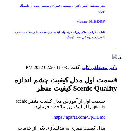
دکتر مصطفی کلهر، دکترای مهندسی عمران و محیط زیست از دانشگاه
تهران
whatsapp: 09126826597
کانال تلگرامی اعلام روزانه فرصتهای اپلای در زمینه محیط زیست، مهندسی،
علوم پایه و پزشکی apply_env@
دکتر مصطفی کلهر
گفت::
03-11-2022
02:50 PM
قسمت اول مدل کیفیت چشم اندازه
Scenic Quality کیفیت منظر
قسمت اول از آموزش مدل کیفیت منظر scenic
quality را از لینک زیر ملاحظه فرمایید:
https://aparat.com/v/pDBmc
مدل کیفیت بصری به مدلسازی یکی از خدمات