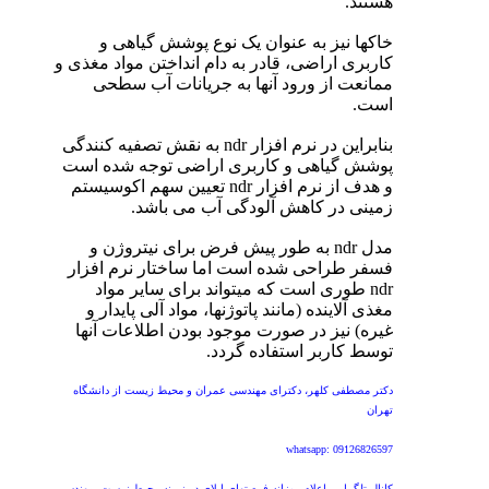
هستند.
خاکها نیز به عنوان یک نوع پوشش گیاهی و
کاربری اراضی، قادر به دام انداختن مواد مغذی و
ممانعت از ورود آنها به جریانات آب سطحی
است.
بنابراین در نرم افزار ndr به نقش تصفیه کنندگی
پوشش گیاهی و کاربری اراضی توجه شده است
و هدف از نرم افزار ndr تعیین سهم اکوسیستم
زمینی در کاهش آلودگی آب می باشد.
مدل ndr به طور پیش فرض برای نیتروژن و
فسفر طراحی شده است اما ساختار نرم افزار
ndr طوری است که میتواند برای سایر مواد
مغذی آلاینده (مانند پاتوژنها، مواد آلی پایدار و
غیره) نیز در صورت موجود بودن اطلاعات آنها
توسط کاربر استفاده گردد.
دکتر مصطفی کلهر، دکترای مهندسی عمران و محیط زیست از دانشگاه
تهران
whatsapp: 09126826597
کانال تلگرامی اعلام روزانه فرصتهای اپلای در زمینه محیط زیست، مهندسی،