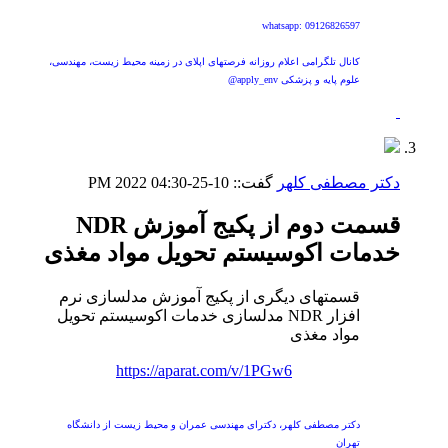
whatsapp: 09126826597
کانال تلگرامی اعلام روزانه فرصتهای اپلای در زمینه محیط زیست، مهندسی،
علوم پایه و پزشکی apply_env@
دکتر مصطفی کلهر
گفت::
10-25-2022
04:30 PM
قسمت دوم از پکیج آموزش NDR
خدمات اکوسیستم تحویل مواد مغذی
قسمتهای دیگری از پکیج آموزش مدلسازی نرم
افزار NDR مدلسازی خدمات اکوسیستم تحویل
مواد مغذی
https://aparat.com/v/1PGw6
دکتر مصطفی کلهر، دکترای مهندسی عمران و محیط زیست از دانشگاه
تهران