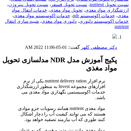
نسبت تحویل nutrient
،
نسبت تحویل فسفر
،
نسبت تحویل نیتروژن
،
ارزشگذاری مواد مغذی
،
تحویل مواد مغذی
،
خدمات انتقال مواد
مغذی
،
خدمات اکوسیستم ndr
،
خدمات اکوسیستم مواد مغذی
،
خدمات اکوسیستم دلیوری
،
دلیوری مواد مغذی
،
شبیه سازی انتقال
nutrient
دکتر مصطفی کلهر
گفت::
01-05-2022
11:06 AM
پکیج آموزش مدل NDR مدلسازی تحویل
مواد مغذی
نرم افزار nutrient delivery ration یکی از نرم
افزارهای مجموعه Invest به منظور ارزشگذاری
خدمات اکوسیستمی نگهداری مواد مغذی می
باشد.
مواد مغذی nutrient همانند رسوبات جزو موادی
هستند که می توانند کیفیت آب را دچار اشکال
کنند طوری که آب نیازمند تصفیه خواهد بود.
مواد مغذی مانند نیتروژن و فسفر که به عنوان