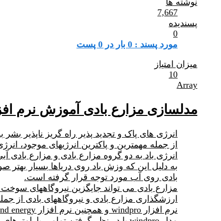
نوشته ها
7,667
پسندیده
0
مورد پسند : 0 بار در 0 پست
میزان امتیاز
10
Array
مدلسازی مزارع بادی آموزش نرم افزار dpro
انرژی های پاک و تجدید پذیر راه گریز ناپذیر بشر 
از جمله مهمترین و پاکترین انرژیهای موجود، انرژی
انرژی باد به دو گروه مزارع بادی و مزارع بادی آ
به دلیل این که وزش باد روی دریاها بسیار بهتر ص
بادی روی آب مورد توجه قرار گرفته است.
مزارع بادی می تواند جایگزین نیروگاههای سوخت 
ارزشگذاری مزارع بادی و نیروگاههای بادی از جمل
نرم افزار windpro و همچنین نرم افزار wind energy موجود در مدل Invest قابلیت مدلسازی انرژی باد و توربینهای بادی را دارند.
مدل windpro با در نظر گرفتن تمامی پ