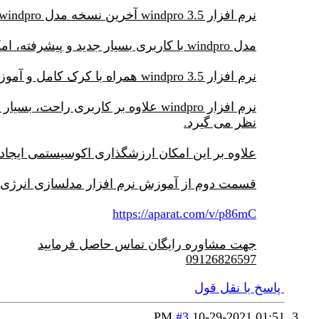
نرم افزار windpro 3.5 آخرین نسخه مدل windpro جهت طراحی نیروگاه بادی و مزارع بادی است.
مدل windpro با کاربری بسیار جدید و پیشرفته، امکانات بسیار خوبی را جهت جانمایی توربینهای بادی و استقرار مزارع بادی فراهم کرده است.
نرم افزار windpro 3.5 همراه با کرک کامل و آموزش کامل ارائه شده است.
نرم افزار windpro علاوه بر کاربری
نظر می گیرد.
علاوه بر این امکان ارزشگذاری اکوسیستمی ایجاد ن
قسمت دوم از آموزش نرم افزار مدلسازی انرژی باد
https://aparat.com/v/p86mC
جهت مشاوره رایگان تماس حاصل فرمایید
09126826597
پاسخ با نقل قول
#3
10-29-2021
01:51 PM