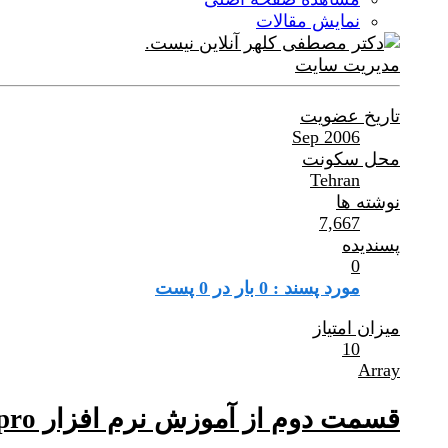
نمایش مقالات
مدیریت سایت
تاریخ عضویت
Sep 2006
محل سکونت
Tehran
نوشته ها
7,667
پسندیده
0
مورد پسند : 0 بار در 0 پست
میزان امتیاز
10
Array
قسمت دوم از آموزش نرم افزار windpro طراحی نیروگاه بادی