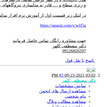
و زبری سطح و .... قادر به مدلسازی نیروگاههای ب
در لینک زیر قسمت اول از آموزش نرم افزار مدلسا
https://aparat.com/v/wlJ5q
جهت مشاوره رایگان تماس حاصل فرمایید
دکتر مصطفی کلهر
09126826597
پاسخ با نقل قول
#2
09-23-2021
03:02 PM
دکتر مصطفی کلهر
نمایش مشخصات
مشاهده ارسال های انجمن
پیام شخصی
مشاهده مطالب وبلاگ
مشاهده صفحه اصلی