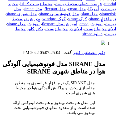
tutorial
،
فرصت شغلی محیط زیست
،
محیط زیست کانادا
،
محیط
زیست در آمریکا
،
مدل cmaq
،
مدل flexpart
،
مدل sirane
،
مدل
siranerisk
،
مدل slam
،
مدل فوتوشیمایی sirane
،
مدل شهری sirane
،
نرم افزار sirane
،
کرک sirane
،
کرک windpro
،
پذیرش در محیط
زیست
،
آموزش cmaq
،
آموزش مدل flexpart
،
آموزش مدل sirane
،
اپلای محیط زیست
،
اپلای در محیط زیست
،
دکتر کلهر محیط
زیست
،
دانلود sirnae
دکتر مصطفی کلهر
گفت::
04-25-2022
05:07 PM
مدل SIRANE مدل فوتوشیمیایی آلودگی
هوا در مناطق شهری SIRANE
مدل SIRANE یک نرم افزار فرانسوی به منظور
مدلسازی پخش و پراکنش آلودگی هوا در محیط
های شهری است.
این مدل هم تحت ویندوز و هم تحت لینوکس ارائه
شده است و از معدود مدلهای فوتوشیمیایی تحت
ویندوز می باشد.