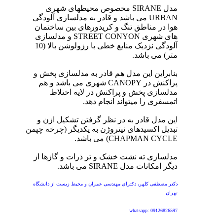
مدل SIRANE مخصوص محیطهای شهری
URBAN می باشد و قادر به مدلسازی آلودگی
هوا در مناطق تنگ و کریدورهای بین ساختمان
های شهری STREET CONYON و مدلسازی
آلودگی نزدیک منابع خطی با رزولوشن بالا (10
متر) می باشد.
بنابراین این مدل هم قادر به مدلسازی پخش و
پراکنش در CANOPY شهری می باشد و هم
مدلسازی پخش و پراکنش در لایه اختلاط
اتمسفری را میتواند انجام دهد.
این مدل قادر به در نظر گرفتن تشکیل ازن و
تبدیل اکسیدهای نیتروژن به یکدیگر (چرخه چپمن
CHAPMAN CYCLE) می باشد.
مدلسازی ته نشت خشک و تر ذرات و گازها از
دیگر امکانات مدل SIRANE می باشد.
دکتر مصطفی کلهر، دکترای مهندسی عمران و محیط زیست از دانشگاه
تهران
whatsapp: 09126826597