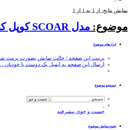
نمایش نتایج: از 1 به 1 از 1
موضوع:
مدل SCOAR کوپل کننده WRF و ROMS و WW3
ابزارهای موضوع
پرینت این صفحه / حالت نمایش بصورت پرینت شد
ارسال این صفحه به ایمیل یک دوست یا خودتان…
جستجو موضوع
جست و جوی پیشرفته
نحوه نمایش موضوع