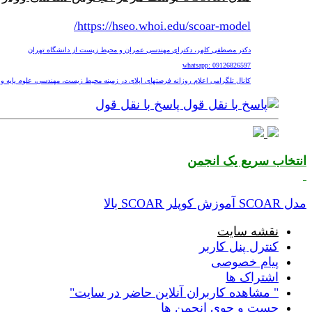
https://hseo.whoi.edu/scoar-model/
دکتر مصطفی کلهر، دکترای مهندسی عمران و محیط زیست از دانشگاه تهران
whatsapp: 09126826597
کانال تلگرامی اعلام روزانه فرصتهای اپلای در زمینه محیط زیست، مهندسی، علوم پایه و پزشکی nv
پاسخ با نقل قول
انتخاب سریع یک انجمن
مدل SCOAR آموزش کوپلر SCOAR
بالا
نقشه سایت
کنترل پنل کاربر
پیام خصوصی
اشتراک ها
" مشاهده کاربران آنلاین حاضر در سایت"
جست و جوی انجمن ها