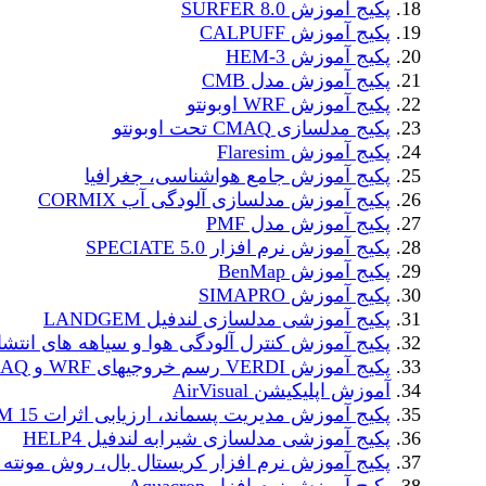
پکیج آموزش SURFER 8.0
پکیج آموزش CALPUFF
پکیج آموزش HEM-3
پکیج آموزش مدل CMB
پکیج آموزش WRF اوبونتو
پکیج مدلسازی CMAQ تحت اوبونتو
پکیج آموزش Flaresim
پکیج آموزش جامع هواشناسی، جغرافیا
پکیج آموزش مدلسازی آلودگی آب CORMIX
پکیج آموزش مدل PMF
پکیج آموزش نرم افزار SPECIATE 5.0
پکیج آموزش BenMap
پکیج آموزش SIMAPRO
پکیج آموزشی مدلسازی لندفیل LANDGEM
پکیج آموزش کنترل آلودگی هوا و سیاهه های انتشا
پکیج آموزش VERDI رسم خروجیهای WRF و CMAQ
آموزش اپلیکیشن AirVisual
پکیج آموزش مدیریت پسماند، ارزیابی اثرات WARM 15
پکیج آموزشی مدلسازی شیرابه لندفیل HELP4
پکیج آموزش نرم افزار کریستال بال، روش مونته ک