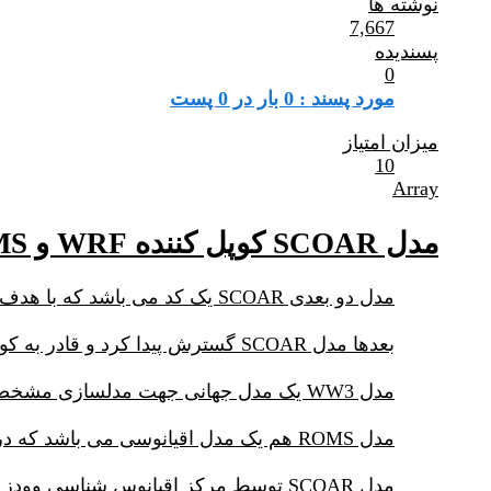
نوشته ها
7,667
پسندیده
0
مورد پسند : 0 بار در 0 پست
میزان امتیاز
10
Array
مدل SCOAR کوپل کننده WRF و ROMS و WW3
مدل دو بعدی SCOAR یک کد می باشد که با هدف اولیه کوپل WRF و ROMS ساخته شد.
بعدها مدل SCOAR گسترش پیدا کرد و قادر به کوپلینک ROMS-WRF-WW33 گردید.
مدل WW3 یک مدل جهانی جهت مدلسازی مشخصات امواج اقیانوسی اعم از ارتفاع و تناوب و غیره است.
مدل ROMS هم یک مدل اقیانوسی می باشد که در همین وبسایت در موردش مطالبی عنوان شده است.
مدل SCOAR توسط مرکز اقیانوس شناسی وودز هول ماساچوست آمریکا ارائه شده است و کد آن باز بوده و قابل دانلود است.