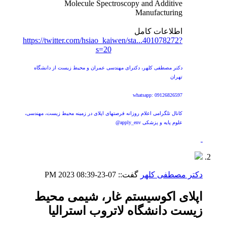
Molecule Spectroscopy and Additive
Manufacturing
اطلاعات کامل
https://twitter.com/hsiao_kaiwen/sta...401078272?
s=20
دکتر مصطفی کلهر، دکترای مهندسی عمران و محیط زیست از دانشگاه
تهران
whatsapp: 09126826597
کانال تلگرامی اعلام روزانه فرصتهای اپلای در زمینه محیط زیست، مهندسی،
علوم پایه و پزشکی apply_env@
دکتر مصطفی کلهر
گفت::
07-23-2023
08:39 PM
اپلای اکوسیستم غار، شیمی محیط
زیست دانشگاه لاتروب استرالیا