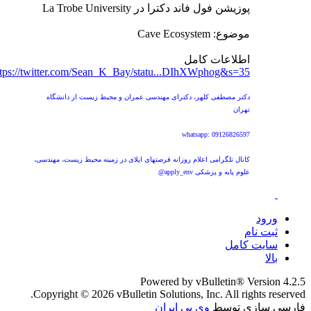
پوزیشن فول فاند دکترا در La Trobe University
موضوع: Cave Ecosystem
اطلاعات کامل
ttps://twitter.com/Sean_K_Bay/statu...DIhXWphog&s=35
دکتر مصطفی کلهر، دکترای مهندسی عمران و محیط زیست از دانشگاه
تهران
whatsapp: 09126826597
کانال تلگرامی اعلام روزانه فرصتهای اپلای در زمینه محیط زیست، مهندسی،
علوم پایه و پزشکی apply_env@
ورود
ثبت نام
سایت کامل
بالا
Powered by vBulletin® Version 4.2.5
Copyright © 2026 vBulletin Solutions, Inc. All rights reserved.
فارسی سازی توسط
وی بی ایران