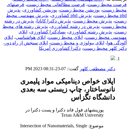
فرصت محیط زیست
،
فرصت مطالعاتی محیط زیست
،
فرصتهای
محیط زیست
،
پوزیشن محیط زیست
،
پوزیشن کشاورزی
،
پذیرش
phd محیط زیست
،
پذیرش phd کشاورزی
،
پذیرش مهندسی محیط
زیست
،
پذیرش محیط زیست
،
پذیرش دکترا کانادا
،
پذیرش در رشته
محیط زیست
،
پذیرش در رشته کشاورزی
،
پذیرش رشته های محیط
زیست
،
پذیرش رشته کشاورزی
،
پسادکترا کشاورزی
،
اپلای
مهندسی محیط زیست
،
اپلای محیط زیست
،
اپلای هواشناسی
،
اپلای
آلودگی هوا
،
اپلای بیولوژی و محیط زیست
،
اپلای سنجش از راه دور
،
دکتر کلهر محیط زیست
،
دکترا کشاورزی آمریکا
دکتر مصطفی کلهر
گفت::
07-23-2023
08:31 PM
اپلای خواص دینامیکی مواد پلیمری
نانوساختار، چاپ زیستی سه بعدی
دانشگاه تگزاس
پوزینشهای فول فاند دکترا و پست دکترا در
Texas A&M University
موضوع: Intersection of Nanomaterials, Single