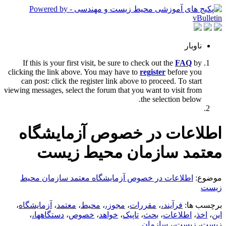
ناوبار
If this is your first visit, be sure to check out the
FAQ
by
clicking the link above. You may have to
register
before you
can post: click the register link above to proceed. To start
viewing messages, select the forum that you want to visit from
the selection below.
اطلاعات در خصوص آزمایشگاه
معتمد سازمان محیط زیست
موضوع:
اطلاعات در خصوص آزمایشگاه معتمد سازمان محیط
زیست
برچسب ها:
فرآیند،
،
مقررات
،
مجوز،
،
محیط
،
معتمد
،
آزمایشگاه
،
این
،
اخذ
،
اطلاعات
،
بحث
،
تاپیک
،
خواهد
،
خصوص
،
دستگاهها،
،
زیست
،
زیست،
،
سازمان