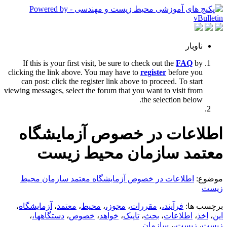
ناوبار
If this is your first visit, be sure to check out the
FAQ
by
clicking the link above. You may have to
register
before you
can post: click the register link above to proceed. To start
viewing messages, select the forum that you want to visit from
the selection below.
اطلاعات در خصوص آزمایشگاه
معتمد سازمان محیط زیست
موضوع:
اطلاعات در خصوص آزمایشگاه معتمد سازمان محیط
زیست
برچسب ها:
فرآیند،
،
مقررات
،
مجوز،
،
محیط
،
معتمد
،
آزمایشگاه
،
این
،
اخذ
،
اطلاعات
،
بحث
،
تاپیک
،
خواهد
،
خصوص
،
دستگاهها،
،
زیست
،
زیست،
،
سازمان