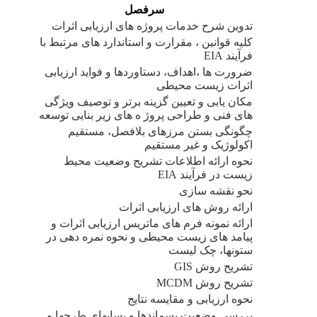
سرفصل
تدوین شرح خدمات پروژه های ارزیابی اثرات
کلیه قوانین ، مقرارت و استاندارد های مرتبط با
فرآیند
EIA
ضرورت ها ،اهداف، دستاوردها و فواید ارزیابی
اثرات زیست محیطی
مکان یابی و تعیین گزینه برتر و توصیف ویژگی
های فنی و طراحی پروژ ه های زیر بنایی توسعه
چگونگی بستن مرزهای بلافصل، مستقیم
اکولوژیک و غیر مستقیم
نحوه ارائه اطلاعات تشریح وضعیت محیط
زیست در فرآیند
EIA
نحو نقشه سازی
ارائه رو
ش
های ارزیابی اثرات
ارائه نمونه فرم های ماتریس ارزیابی اثرات و
پیامد های زیست محیطی و نحوه نمره دهی در
ستونها، چک لیست
تشریح روش
GIS
تشریح روش
MCDM
نحوه ارزیابی و مقایسه نتایج
بررسی وضعیت پسماندها و پسابهای طرحها و