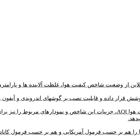
اپلیکیشن AirVisual علاوه بر نمایش شاخص کیفیت هوا AQI، جزییات این شاخص 
را هم بر حسب فرمول آمریکایی و هم بر حسب فرمول کانادایی