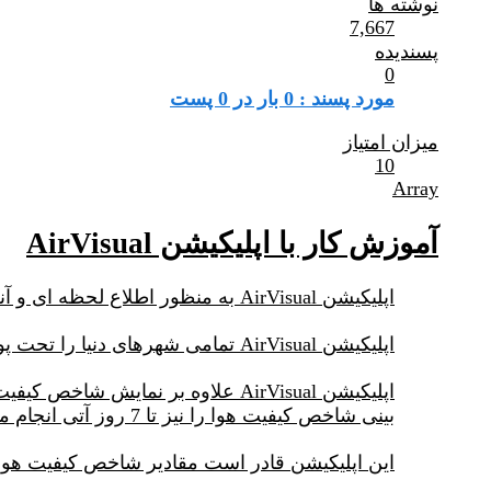
نوشته ها
7,667
پسندیده
0
مورد پسند : 0 بار در 0 پست
میزان امتیاز
10
Array
آموزش کار با اپلیکیشن AirVisual
اپلیکیشن AirVisual به منظور اطلاع لحظه ای و آنلاین از وضعیت شاخص کیفیت هوا، غلظت آلاینده ها و پارامترهای هواشناسی طراحی شده است.
اپلیکیشن AirVisual تمامی شهرهای دنیا را تحت پوشش قرار داده و قابلیت نصب بر گوشهای اندرویدی و آیفون را دارد.
بینی شاخص کیفیت هوا را نیز تا 7 روز آتی انجام میدهد.
این اپلیکیشن قادر است مقادیر شاخص کیفیت هوا 