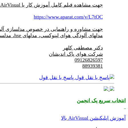
جهت مشاهده فبلم کامل آموزش کار با AirVisual از لینک زیر استفاده نمایید:
https://www.aparat.com/v/L7tOC
جهت مشاوره و راهنمایی در خصوص مدلسازی آلود
مدلهای آلودگی هوای لینوکسی، مدلهای hse، مدلسازی لندفیل، مدلسازی فلر و غیره تماس حاصل فرمایید.
دکتر مصطفی کلهر
شرکت هوای پاک اندیشان
09126826597
88939381
پاسخ با نقل قول
انتخاب سریع یک انجمن
آموزش اپلیکیشن AirVisual
بالا